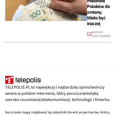
milionów
Polaków do
zmiany.
Miało być
inaczej
DAMIAN
3
JAROSZEWSKI
TELEPOLIS.PL to największy i najbardziej opiniotwórczy
serwis w polskim Internecie, który porusza tematykę
szeroko rozumianej telekomunikacji, technologii i fintechu.
Na stronie mogą znajdować się odnośniki do witryn partnerów, którzy