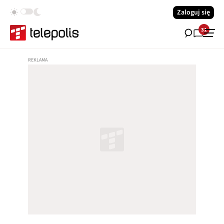
Zaloguj się
31