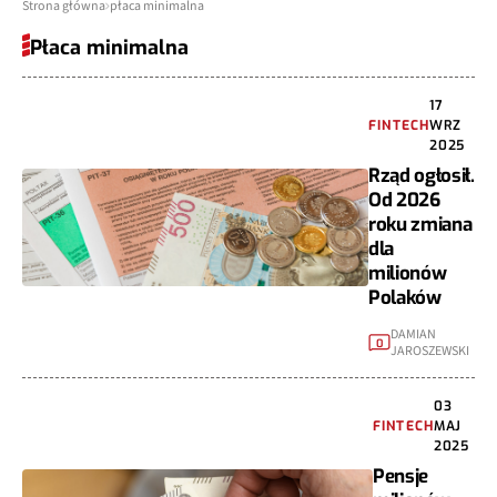
Strona główna
płaca minimalna
Płaca minimalna
17
FINTECH
WRZ
2025
Rząd ogłosił.
Od 2026
roku zmiana
dla
milionów
Polaków
DAMIAN
0
JAROSZEWSKI
03
FINTECH
MAJ
2025
Pensje