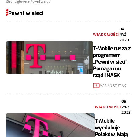
Strona główna
Pewni w sieci
Pewni w sieci
04
WIADOMOŚCI
PAŹ
2023
T-Mobile rusza z
programem
„Pewni w sieci”.
Pomaga mu
rząd i NASK
MARIAN SZUTIAK
5
05
WIADOMOŚCI
WRZ
2023
T-Mobile
wyedukuje
Polaków. Mają