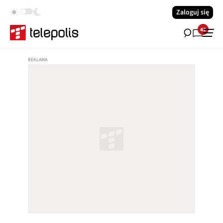
Zaloguj się
42