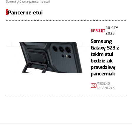
Strona główna
pancerne etui
Pancerne etui
30 STY
SPRZĘT
2023
Samsung
Galaxy S23 z
takim etui
będzie jak
prawdziwy
pancerniak
MIESZKO
10
ZAGAŃCZYK