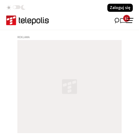
Zaloguj się
11