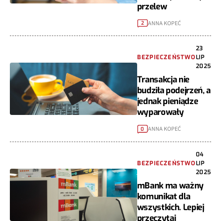
przelew
ANNA KOPEĆ
2
23
BEZPIECZEŃSTWO
LIP
2025
Transakcja nie
budziła podejrzeń, a
jednak pieniądze
wyparowały
ANNA KOPEĆ
0
04
BEZPIECZEŃSTWO
LIP
2025
mBank ma ważny
komunikat dla
wszystkich. Lepiej
przeczytaj