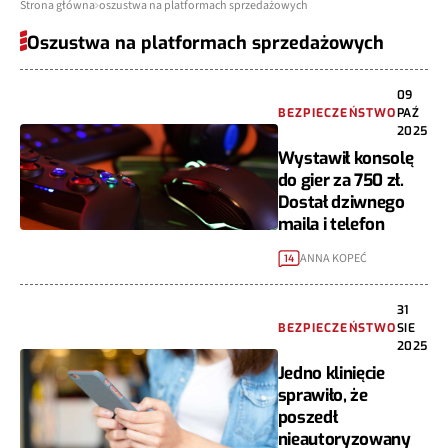
Strona główna
oszustwa na platformach sprzedażowych
Oszustwa na platformach sprzedażowych
09
BEZPIECZEŃSTWO
PAŹ
2025
Wystawił konsolę
do gier za 750 zł.
Dostał dziwnego
maila i telefon
ANNA KOPEĆ
14
31
BEZPIECZEŃSTWO
SIE
2025
Jedno klinięcie
sprawiło, że
poszedł
nieautoryzowany