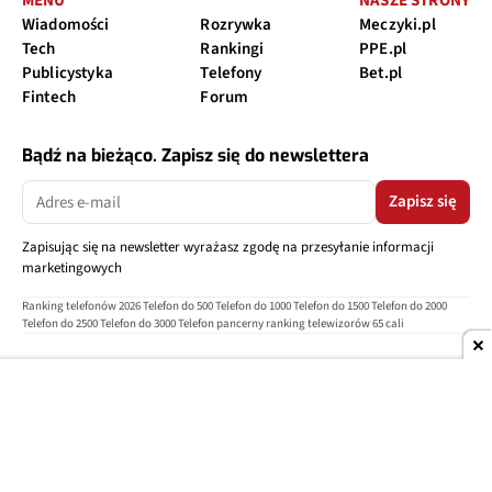
MENU
NASZE STRONY
Wiadomości
Rozrywka
Meczyki.pl
Tech
Rankingi
PPE.pl
Publicystyka
Telefony
Bet.pl
Fintech
Forum
Bądź na bieżąco. Zapisz się do newslettera
Zapisz się
Zapisując się na newsletter wyrażasz zgodę na przesyłanie informacji
marketingowych
Ranking telefonów 2026
Telefon do 500
Telefon do 1000
Telefon do 1500
Telefon do 2000
Telefon do 2500
Telefon do 3000
Telefon pancerny
ranking telewizorów 65 cali
O nas
Reklama
Regulamin
Polityka prywatności
Kontakt
Ustawienia prywatności
Copyright © 2004-2026
TELEPOLIS.PL
Telepolis.pl
jest częścią
OV Grupa sp. z o.o.