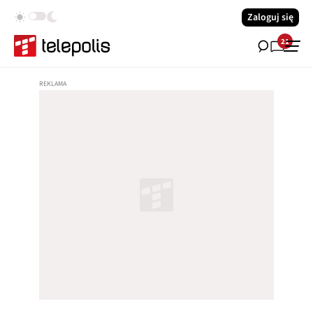
Zaloguj się
21