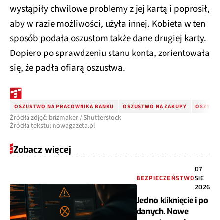
wystąpiły chwilowe problemy z jej kartą i poprosił,
aby w razie możliwości, użyła innej. Kobieta w ten
sposób podała oszustom także dane drugiej karty.
Dopiero po sprawdzeniu stanu konta, zorientowała
się, że padła ofiarą oszustwa.
OSZUSTWO NA PRACOWNIKA BANKU
OSZUSTWO NA ZAKUPY
OSZYST
Źródła zdjęć: brizmaker / Shutterstock
Źródła tekstu: nowagazeta.pl
Zobacz więcej
07
BEZPIECZEŃSTWO
SIE
2026
Jedno kliknięcie i po
danych. Nowe