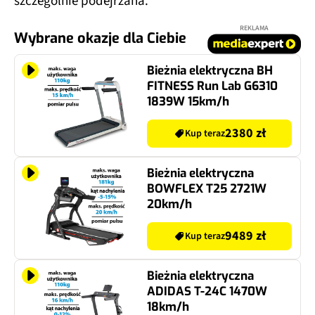
szczególnie podejrzana.
REKLAMA
Wybrane okazje dla Ciebie
Bieżnia elektryczna BH
FITNESS Run Lab G6310
1839W 15km/h
2380 zł
Kup teraz
Bieżnia elektryczna
BOWFLEX T25 2721W
20km/h
9489 zł
Kup teraz
Bieżnia elektryczna
ADIDAS T-24C 1470W
18km/h