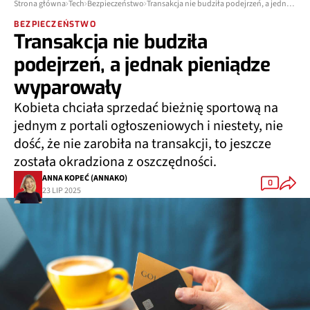
Strona główna
Tech
Bezpieczeństwo
Transakcja nie budziła podejrzeń, a jednak pieniądze wyparowały
BEZPIECZEŃSTWO
Transakcja nie budziła
podejrzeń, a jednak pieniądze
wyparowały
Kobieta chciała sprzedać bieżnię sportową na
jednym z portali ogłoszeniowych i niestety, nie
dość, że nie zarobiła na transakcji, to jeszcze
została okradziona z oszczędności.
ANNA KOPEĆ (ANNAKO)
0
23 LIP 2025