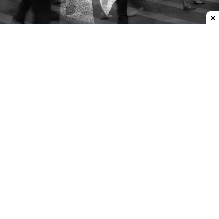
Dodaj do ulubionych źródeł w Google
Samotność szkodzi bardziej niż osamotnienie
Samotność inaczej działa na zdrowie (psychiczne
i fizyczne) niż izolacja społeczna
(osamotnienie).
Ta różnica ma znaczenie.
Według Światowej
Organizacji Zdrowia z samotnością zmaga się
mniej więcej co szósta osoba na świecie.