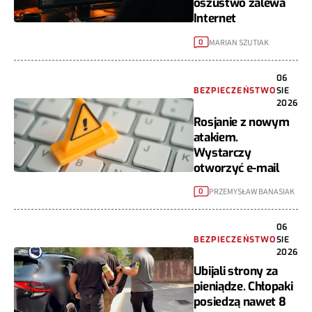
oszustwo zalewa
Internet
MARIAN SZUTIAK
0
06
BEZPIECZEŃSTWO
SIE
2026
Rosjanie z nowym
atakiem.
Wystarczy
otworzyć e-mail
PRZEMYSŁAW BANASIAK
0
06
BEZPIECZEŃSTWO
SIE
2026
Ubijali strony za
pieniądze. Chłopaki
posiedzą nawet 8