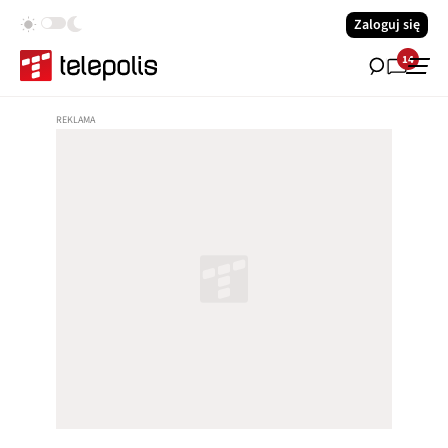
Zaloguj się
14