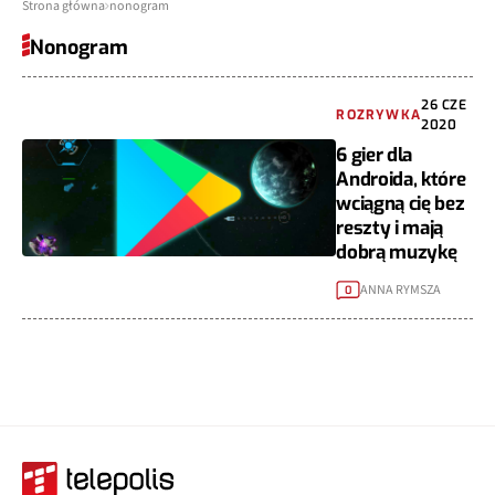
Strona główna
nonogram
Nonogram
26 CZE
ROZRYWKA
2020
6 gier dla
Androida, które
wciągną cię bez
reszty i mają
dobrą muzykę
ANNA RYMSZA
0