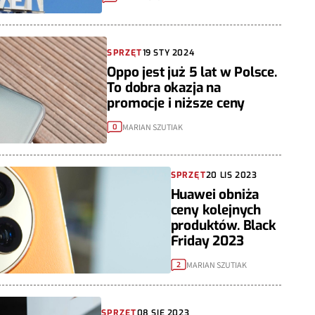
SPRZĘT
19 STY 2024
Oppo jest już 5 lat w Polsce.
To dobra okazja na
promocje i niższe ceny
MARIAN SZUTIAK
0
SPRZĘT
20 LIS 2023
Huawei obniża
ceny kolejnych
produktów. Black
Friday 2023
MARIAN SZUTIAK
2
SPRZĘT
08 SIE 2023