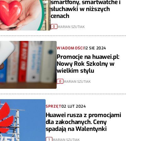
smartfony, smartwatche i
słuchawki w niższych
cenach
MARIAN SZUTIAK
0
WIADOMOŚCI
12 SIE 2024
Promocje na huawei.pl:
Nowy Rok Szkolny w
wielkim stylu
MARIAN SZUTIAK
0
SPRZĘT
02 LUT 2024
Huawei rusza z promocjami
dla zakochanych. Ceny
spadają na Walentynki
MARIAN SZUTIAK
1