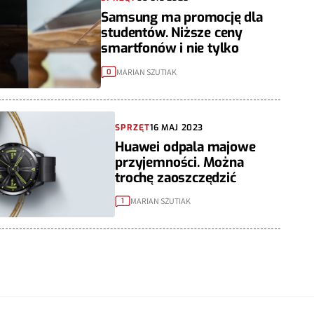
Samsung ma promocję dla
studentów. Niższe ceny
smartfonów i nie tylko
MARIAN SZUTIAK
0
SPRZĘT
16 MAJ 2023
Huawei odpala majowe
przyjemności. Można
trochę zaoszczędzić
MARIAN SZUTIAK
1