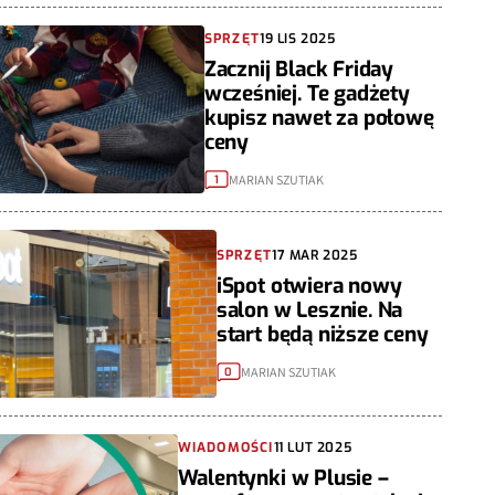
SPRZĘT
19 LIS 2025
Zacznij Black Friday
wcześniej. Te gadżety
kupisz nawet za połowę
ceny
MARIAN SZUTIAK
1
SPRZĘT
17 MAR 2025
iSpot otwiera nowy
salon w Lesznie. Na
start będą niższe ceny
MARIAN SZUTIAK
0
WIADOMOŚCI
11 LUT 2025
Walentynki w Plusie –