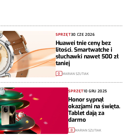
SPRZĘT
30 CZE 2026
Huawei tnie ceny bez
litości. Smartwatche i
słuchawki nawet 500 zł
taniej
MARIAN SZUTIAK
0
SPRZĘT
10 GRU 2025
Honor sypnął
okazjami na święta.
Tablet dają za
darmo
MARIAN SZUTIAK
0