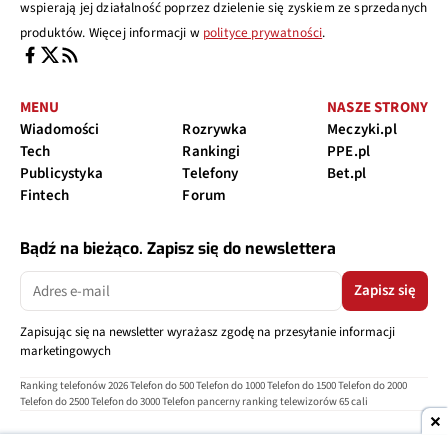
wspierają jej działalność poprzez dzielenie się zyskiem ze sprzedanych
produktów. Więcej informacji w
polityce prywatności
.
MENU
NASZE STRONY
Wiadomości
Rozrywka
Meczyki.pl
Tech
Rankingi
PPE.pl
Publicystyka
Telefony
Bet.pl
Fintech
Forum
Bądź na bieżąco. Zapisz się do newslettera
Zapisz się
Zapisując się na newsletter wyrażasz zgodę na przesyłanie informacji
marketingowych
Ranking telefonów 2026
Telefon do 500
Telefon do 1000
Telefon do 1500
Telefon do 2000
Telefon do 2500
Telefon do 3000
Telefon pancerny
ranking telewizorów 65 cali