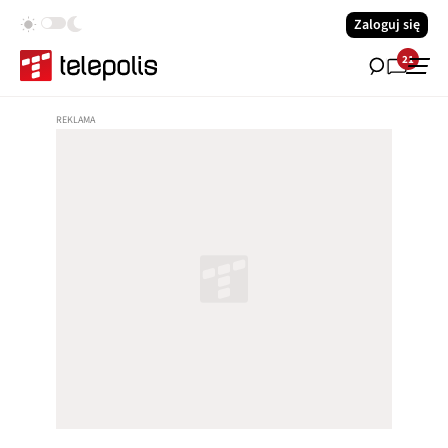
Zaloguj się
21