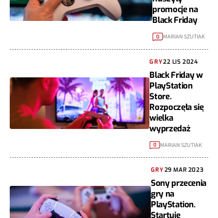
promocje na
Black Friday
MARIAN SZUTIAK
0
GRY
22 LIS 2024
Black Friday w
PlayStation
Store.
Rozpoczęła się
wielka
wyprzedaż
MARIAN SZUTIAK
0
GRY
29 MAR 2023
Sony przecenia
gry na
PlayStation.
Startuje