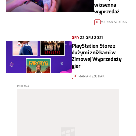
wiosenna
wyprzedaż
MARIAN SZUTIAK
0
GRY
22 GRU 2021
PlayStation Store z
dużymi zniżkami w
Zimowej Wyprzedaży
gier
MARIAN SZUTIAK
0