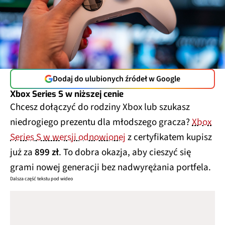
Dodaj do ulubionych źródeł w Google
Xbox Series S w niższej cenie
Chcesz dołączyć do rodziny Xbox lub szukasz
niedrogiego prezentu dla młodszego gracza?
Xbox
Series S w wersji odnowionej
z certyfikatem kupisz
już za
899 zł
. To dobra okazja, aby cieszyć się
grami nowej generacji bez nadwyrężania portfela.
Dalsza część tekstu pod wideo