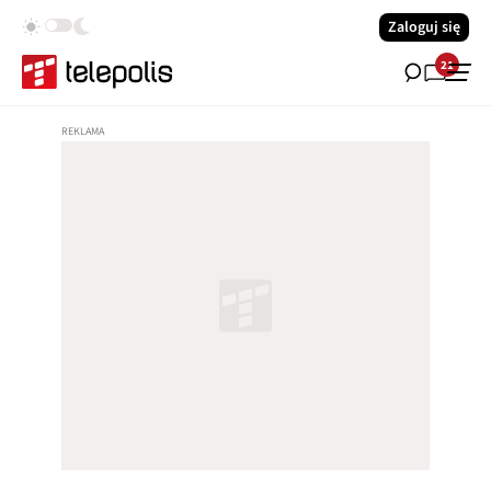
Zaloguj się
21