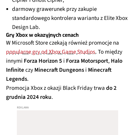
Cipher i Ghost Cipher,
darmowy grawerunek przy zakupie
standardowego kontrolera wariantu z Elite Xbox
Design Lab.
Gry Xbox w okazyjnych cenach
W Microsoft Store czekają również promocje na
popularne gry od Xbox Game Studios
. To między
innymi
Forza Horizon 5
i
Forza Motorsport
,
Halo
Infinite
czy
Minecraft Dungeons
i
Minecraft
Legends
.
Promocja Xbox z okazji Black Friday trwa
do 2
grudnia 2024 roku
.