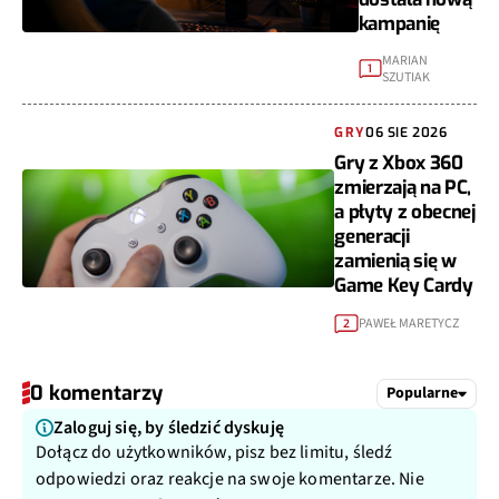
kampanię
MARIAN
1
SZUTIAK
GRY
06 SIE 2026
Gry z Xbox 360
zmierzają na PC,
a płyty z obecnej
generacji
zamienią się w
Game Key Cardy
PAWEŁ MARETYCZ
2
0 komentarzy
Popularne
Zaloguj się, by śledzić dyskuję
Dołącz do użytkowników, pisz bez limitu, śledź
odpowiedzi oraz reakcje na swoje komentarze. Nie