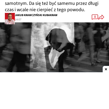
samotnym. Da się też być samemu przez długi
czas i wcale nie cierpieć z tego powodu.
JAKUB KRAWCZYŃSKI KUBAKRAW
0
14:07
Dodaj do ulubionych źródeł w Google
Samotność szkodzi bardziej niż osamotnienie
Samotność inaczej działa na zdrowie (psychiczne