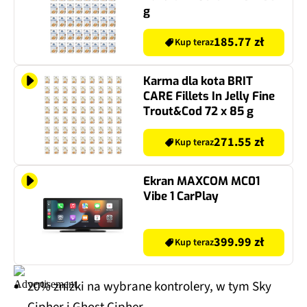
g
185.77 zł
Kup teraz
Karma dla kota BRIT
CARE Fillets In Jelly Fine
Trout&Cod 72 x 85 g
271.55 zł
Kup teraz
Ekran MAXCOM MC01
Vibe 1 CarPlay
399.99 zł
Kup teraz
20% zniżki na wybrane kontrolery, w tym Sky