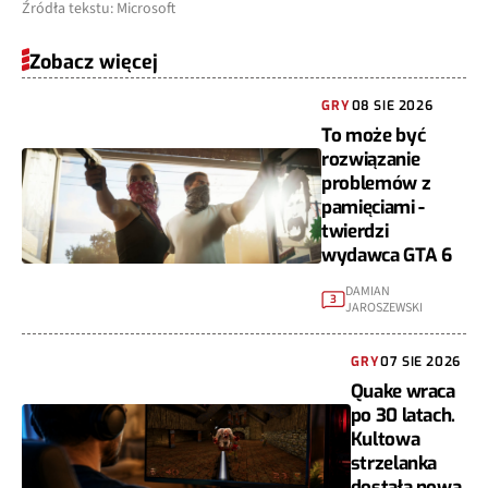
Źródła tekstu: Microsoft
Zobacz więcej
GRY
08 SIE 2026
To może być
rozwiązanie
problemów z
pamięciami -
twierdzi
wydawca GTA 6
DAMIAN
3
JAROSZEWSKI
GRY
07 SIE 2026
Quake wraca
po 30 latach.
Kultowa
strzelanka
dostała nową