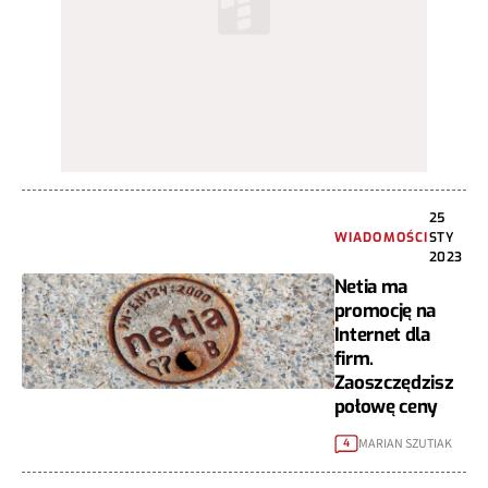
25
WIADOMOŚCI
STY
2023
Netia ma
promocję na
Internet dla
firm.
Zaoszczędzisz
połowę ceny
MARIAN SZUTIAK
4