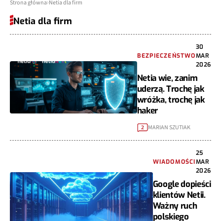
Strona główna
Netia dla firm
Netia dla firm
30
BEZPIECZEŃSTWO
MAR
2026
Netia wie, zanim
uderzą. Trochę jak
wróżka, trochę jak
haker
MARIAN SZUTIAK
2
25
WIADOMOŚCI
MAR
2026
Google dopieści
klientów Netii.
Ważny ruch
polskiego