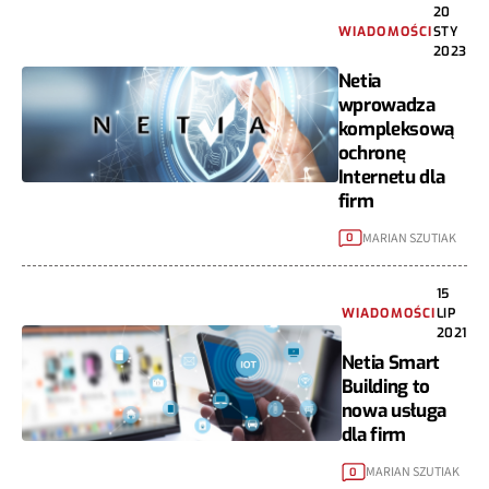
20
WIADOMOŚCI
STY
2023
Netia
wprowadza
kompleksową
ochronę
Internetu dla
firm
MARIAN SZUTIAK
0
15
WIADOMOŚCI
LIP
2021
Netia Smart
Building to
nowa usługa
dla firm
MARIAN SZUTIAK
0