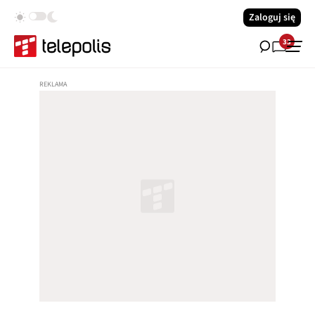
Zaloguj się
33