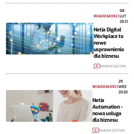
08
WIADOMOŚCI
LUT
2021
Netia Digital
Workplace to
nowe
usprawnienia
dla biznesu
MARIAN SZUTIAK
0
29
WIADOMOŚCI
WRZ
2020
Netia
Automation -
nowa usługa
dla biznesu
MARIAN SZUTIAK
0