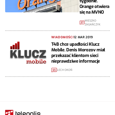
tygodnie.
Orange otwiera
się na MVNO
MIESZKO
37
ZAGAŃCZYK
WIADOMOŚCI
12 MAR 2019
T4B chce upadłości Klucz
Mobile. Denis Morozov miał
przekazać klientom sieci
nieprawdziwe informacje
LECH OKOŃ
65