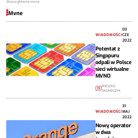
Strona główna
mvne
Mvne
03
WIADOMOŚCI
CZE
2022
Potentat z
Singapuru
odpali w Polsce
sieci wirtualne
MVNO
MIESZKO
19
ZAGAŃCZYK
31
WIADOMOŚCI
MAJ
2022
Nowy operator
w dwa