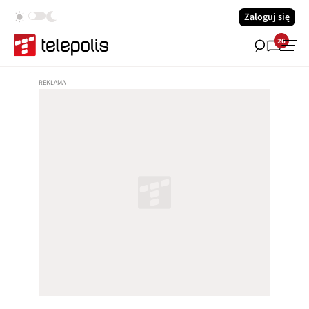
Zaloguj się
26