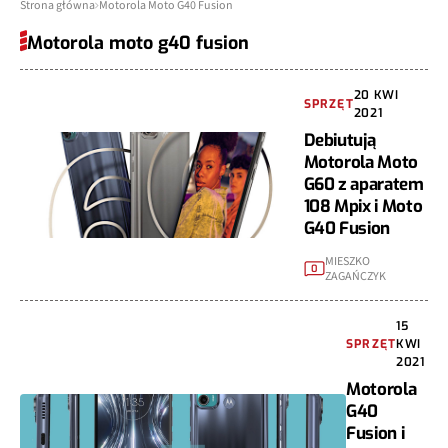
Strona główna
Motorola Moto G40 Fusion
Motorola moto g40 fusion
20 KWI
SPRZĘT
2021
Debiutują
Motorola Moto
G60 z aparatem
108 Mpix i Moto
G40 Fusion
MIESZKO
0
ZAGAŃCZYK
15
SPRZĘT
KWI
2021
Motorola
G40
Fusion i