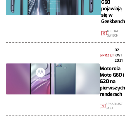
G60
pojawiają
się w
Geekbench
MICHAŁ
0
ŚWIECH
02
SPRZĘT
KWI
2021
Motorola
Moto G60 i
G20 na
pierwszych
renderach
ARKADIUSZ
0
BAŁA