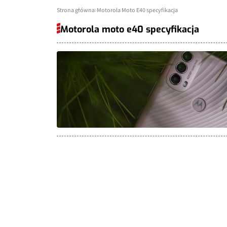
Strona główna
Motorola Moto E40 specyfikacja
Motorola moto e40 specyfikacja