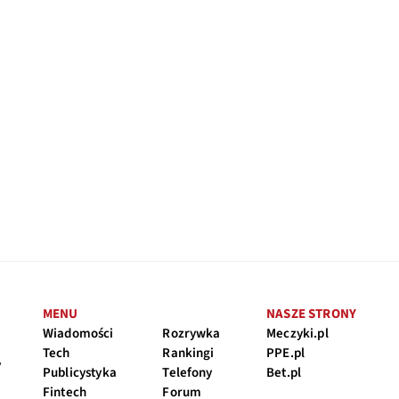
MENU
NASZE STRONY
Wiadomości
Rozrywka
Meczyki.pl
Tech
Rankingi
PPE.pl
y
Publicystyka
Telefony
Bet.pl
Fintech
Forum