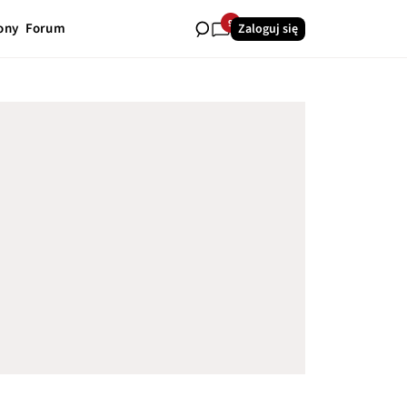
9
ony
Forum
Zaloguj się