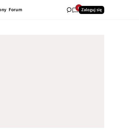
6
ony
Forum
Zaloguj się