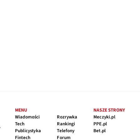
MENU
NASZE STRONY
Wiadomości
Rozrywka
Meczyki.pl
Tech
Rankingi
PPE.pl
y
Publicystyka
Telefony
Bet.pl
Fintech
Forum