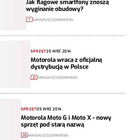
Jak flagowe smartfony znoszą
wyginanie obudowy?
ARKADIUSZ DZIERMAŃSKI
7
SPRZĘT
25 WRZ 2014
Motorola wraca z oficjalną
dystrybucją w Polsce
ARKADIUSZ DZIERMAŃSKI
21
SPRZĘT
05 WRZ 2014
Motorola Moto G i Moto X - nowy
sprzęt pod starą nazwą
ARKADIUSZ DZIERMAŃSKI
28