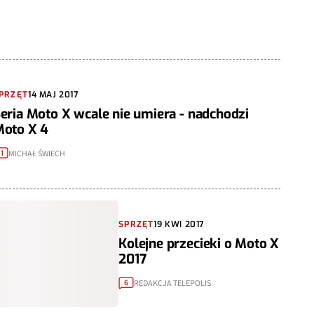
PRZĘT
14 MAJ 2017
eria Moto X wcale nie umiera - nadchodzi
oto X 4
MICHAŁ ŚWIECH
11
SPRZĘT
19 KWI 2017
Kolejne przecieki o Moto X
2017
REDAKCJA TELEPOLIS
6