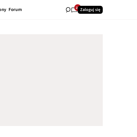
25
ony
Forum
Zaloguj się