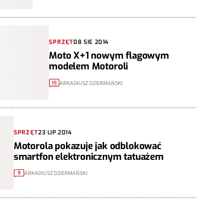
SPRZĘT
08 SIE 2014
Moto X+1 nowym flagowym
modelem Motoroli
ARKADIUSZ DZIERMAŃSKI
15
SPRZĘT
23 LIP 2014
Motorola pokazuje jak odblokować
smartfon elektronicznym tatuażem
ARKADIUSZ DZIERMAŃSKI
9