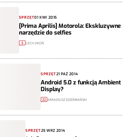
SPRZĘT
01 KWI 2015
[Prima Aprilis] Motorola: Ekskluzywne
narzędzie do selfies
LECH OKOŃ
5
SPRZĘT
21 PAŹ 2014
Android 5.0 z funkcją Ambient
Display?
ARKADIUSZ DZIERMAŃSKI
22
SPRZĘT
25 WRZ 2014