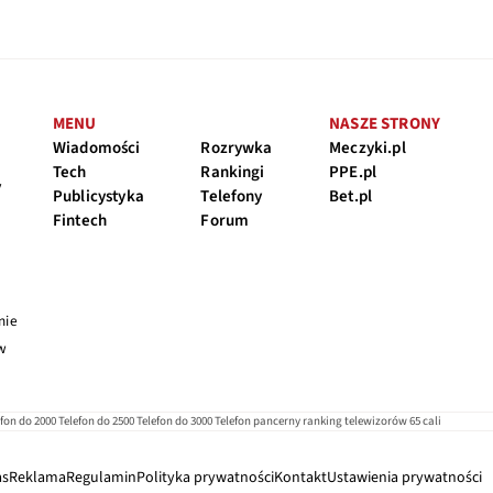
MENU
NASZE STRONY
Wiadomości
Rozrywka
Meczyki.pl
Tech
Rankingi
PPE.pl
y
Publicystyka
Telefony
Bet.pl
Fintech
Forum
nie
 w
efon do 2000
Telefon do 2500
Telefon do 3000
Telefon pancerny
ranking telewizorów 65 cali
as
Reklama
Regulamin
Polityka prywatności
Kontakt
Ustawienia prywatności