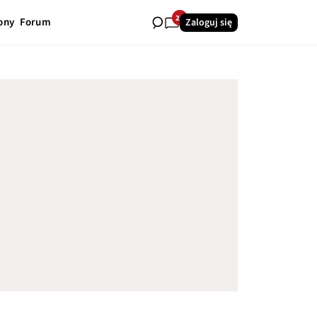
23
ony
Forum
Zaloguj się