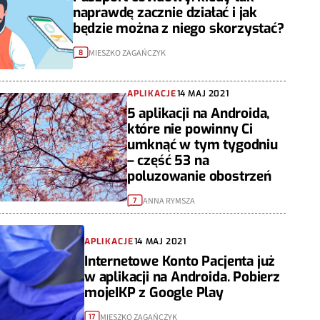
naprawdę zacznie działać i jak
będzie można z niego skorzystać?
MIESZKO ZAGAŃCZYK
8
APLIKACJE
14 MAJ 2021
5 aplikacji na Androida,
które nie powinny Ci
umknąć w tym tygodniu
– część 53 na
poluzowanie obostrzeń
ANNA RYMSZA
7
APLIKACJE
14 MAJ 2021
Internetowe Konto Pacjenta już
w aplikacji na Androida. Pobierz
mojeIKP z Google Play
MIESZKO ZAGAŃCZYK
17