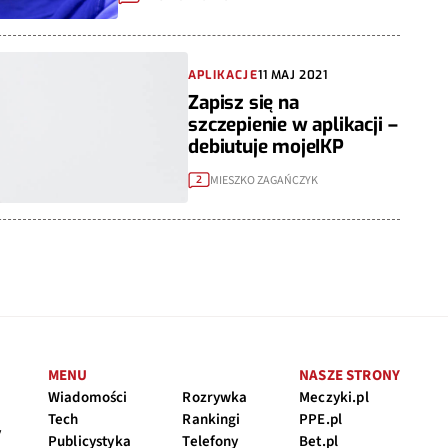
APLIKACJE
11 MAJ 2021
Zapisz się na
szczepienie w aplikacji –
debiutuje mojeIKP
MIESZKO ZAGAŃCZYK
2
MENU
NASZE STRONY
Wiadomości
Rozrywka
Meczyki.pl
Tech
Rankingi
PPE.pl
y
Publicystyka
Telefony
Bet.pl