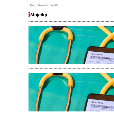
Strona główna
mojeIKP
Mojeikp