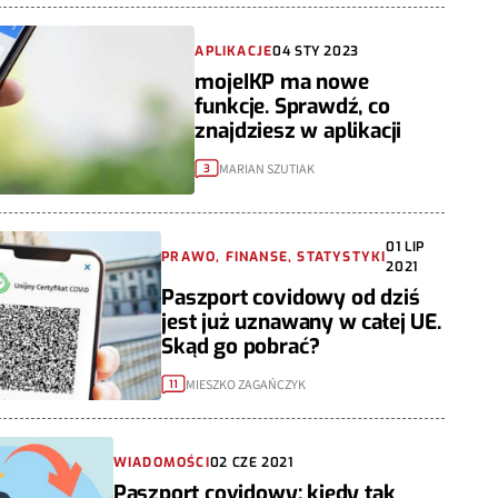
APLIKACJE
04 STY 2023
mojeIKP ma nowe
funkcje. Sprawdź, co
znajdziesz w aplikacji
MARIAN SZUTIAK
3
01 LIP
PRAWO, FINANSE, STATYSTYKI
2021
Paszport covidowy od dziś
jest już uznawany w całej UE.
Skąd go pobrać?
MIESZKO ZAGAŃCZYK
11
WIADOMOŚCI
02 CZE 2021
Paszport covidowy: kiedy tak