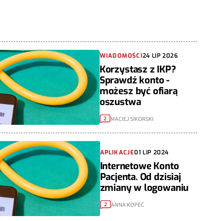
WIADOMOŚCI
24 LIP 2026
Korzystasz z IKP?
Sprawdź konto -
możesz być ofiarą
oszustwa
MACIEJ SIKORSKI
2
APLIKACJE
01 LIP 2024
Internetowe Konto
Pacjenta. Od dzisiaj
zmiany w logowaniu
ANNA KOPEĆ
2