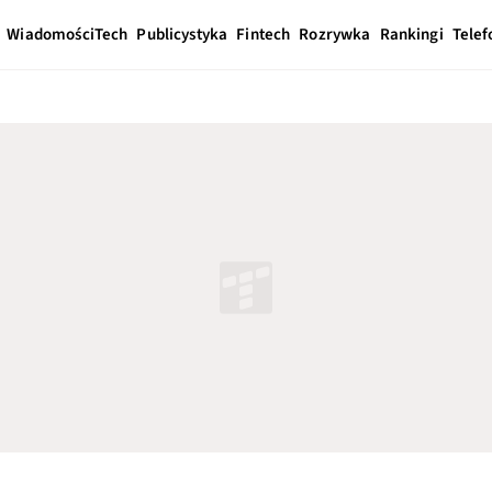
Wiadomości
Tech
Publicystyka
Fintech
Rozrywka
Rankingi
Telef