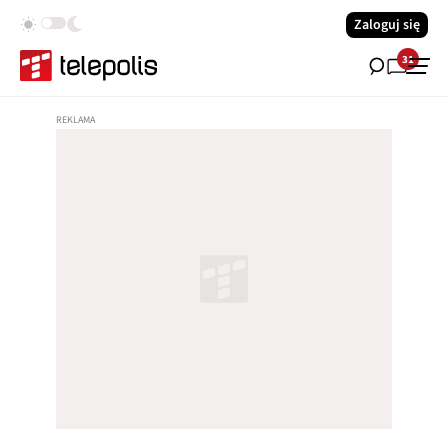
Zaloguj się
31