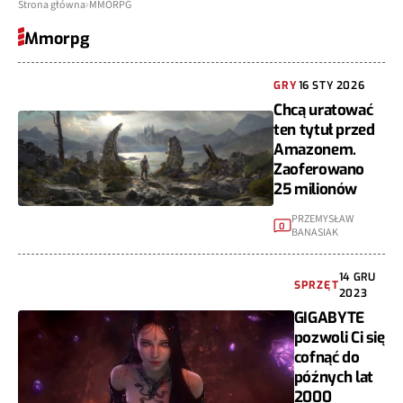
Strona główna
MMORPG
Mmorpg
GRY
16 STY 2026
Chcą uratować
ten tytuł przed
Amazonem.
Zaoferowano
25 milionów
PRZEMYSŁAW
0
BANASIAK
14 GRU
SPRZĘT
2023
GIGABYTE
pozwoli Ci się
cofnąć do
późnych lat
2000