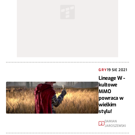
GRY
19 SIE 2021
Lineage W -
kultowe
MMO
powraca w
wielkim
stylu!
DAMIAN
2
JAROSZEWSKI