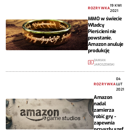
19 KWI
ROZRYWKA
2021
MMO w świecie
Władcy
Pierścieni nie
powstanie.
Amazon anuluje
produkcję
DAMIAN
0
JAROSZEWSKI
04
ROZRYWKA
LUT
2021
Amazon
nadal
zamierza
robić gry -
zapewnia
przyszły szef