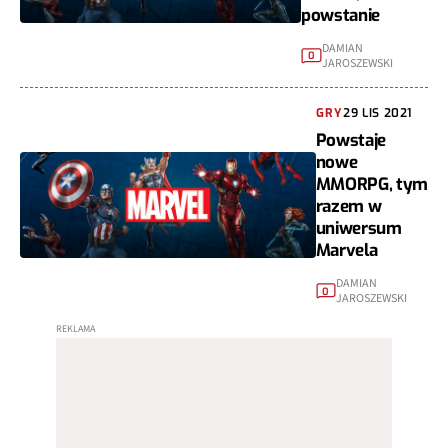
powstanie
DAMIAN
0
JAROSZEWSKI
GRY
29 LIS 2021
Powstaje
nowe
MMORPG, tym
razem w
uniwersum
Marvela
DAMIAN
0
JAROSZEWSKI