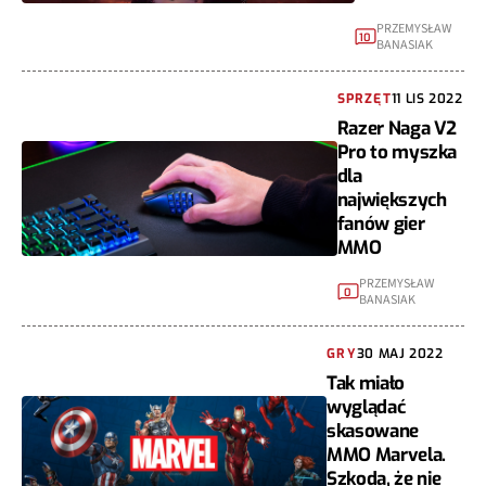
PRZEMYSŁAW
10
BANASIAK
SPRZĘT
11 LIS 2022
Razer Naga V2
Pro to myszka
dla
największych
fanów gier
MMO
PRZEMYSŁAW
0
BANASIAK
GRY
30 MAJ 2022
Tak miało
wyglądać
skasowane
MMO Marvela.
Szkoda, że nie