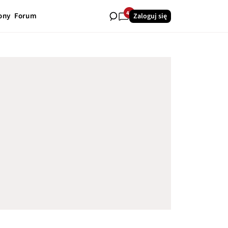
40
ony
Forum
Zaloguj się