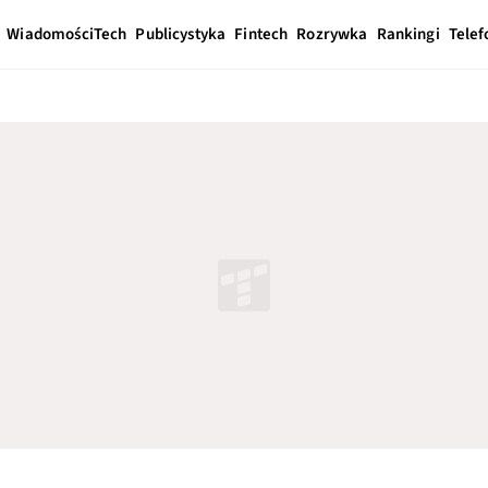
Wiadomości
Tech
Publicystyka
Fintech
Rozrywka
Rankingi
Telef