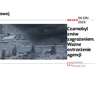
mowej
06 GRU
NAUKA
2025
Czarnobyl
znów
zagrożeniem.
Ważne
ostrzeżenie
agencji
DOMINIK
2
KRAWCZYK