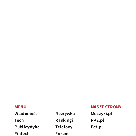
MENU
NASZE STRONY
Wiadomości
Rozrywka
Meczyki.pl
Tech
Rankingi
PPE.pl
y
Publicystyka
Telefony
Bet.pl
Fintech
Forum