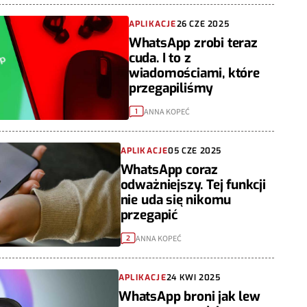
APLIKACJE
26 CZE 2025
WhatsApp zrobi teraz
cuda. I to z
wiadomościami, które
przegapiliśmy
ANNA KOPEĆ
1
APLIKACJE
05 CZE 2025
WhatsApp coraz
odważniejszy. Tej funkcji
nie uda się nikomu
przegapić
ANNA KOPEĆ
2
APLIKACJE
24 KWI 2025
WhatsApp broni jak lew