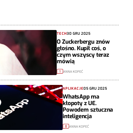
TECH
30 GRU 2025
O Zuckerbergu znów
głośno. Kupił coś, o
czym wszyscy teraz
mówią
ANNA KOPEĆ
1
APLIKACJE
05 GRU 2025
WhatsApp ma
kłopoty z UE.
Powodem sztuczna
inteligencja
ANNA KOPEĆ
0