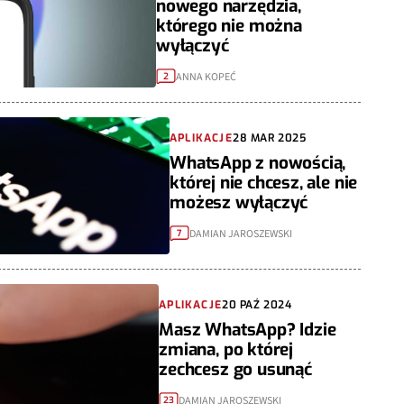
nowego narzędzia,
którego nie można
wyłączyć
ANNA KOPEĆ
2
APLIKACJE
28 MAR 2025
WhatsApp z nowością,
której nie chcesz, ale nie
możesz wyłączyć
DAMIAN JAROSZEWSKI
7
APLIKACJE
20 PAŹ 2024
Masz WhatsApp? Idzie
zmiana, po której
zechcesz go usunąć
DAMIAN JAROSZEWSKI
23