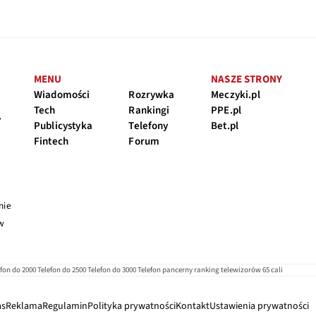
MENU
NASZE STRONY
Wiadomości
Rozrywka
Meczyki.pl
Tech
Rankingi
PPE.pl
y
Publicystyka
Telefony
Bet.pl
Fintech
Forum
nie
 w
efon do 2000
Telefon do 2500
Telefon do 3000
Telefon pancerny
ranking telewizorów 65 cali
as
Reklama
Regulamin
Polityka prywatności
Kontakt
Ustawienia prywatności