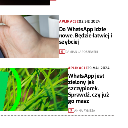
APLIKACJE
02 SIE 2024
Do WhatsApp idzie
nowe. Będzie łatwiej i
szybciej
DAMIAN JAROSZEWSKI
0
APLIKACJE
19 MAJ 2024
WhatsApp jest
zielony jak
szczypiorek.
Sprawdź, czy już
go masz
ANNA RYMSZA
3