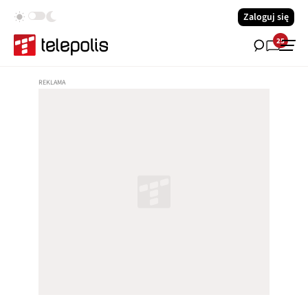
Zaloguj się
25