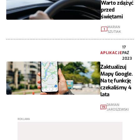
Warto zdążyć
przed
świętami
MARIAN
1
SZUTIAK
17
APLIKACJE
PAŹ
2023
Zaktualizuj
Mapy Google.
Na tę funkcję
czekaliśmy 4
lata
DAMIAN
19
JAROSZEWSKI