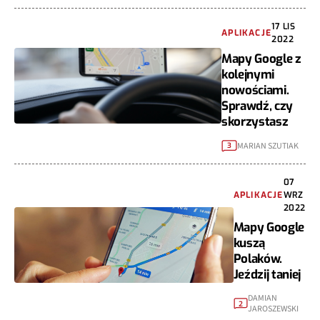
17 LIS
APLIKACJE
2022
Mapy Google z
kolejnymi
nowościami.
Sprawdź, czy
skorzystasz
MARIAN SZUTIAK
3
07
APLIKACJE
WRZ
2022
Mapy Google
kuszą
Polaków.
Jeździj taniej
DAMIAN
2
JAROSZEWSKI