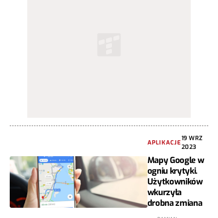
19 WRZ
APLIKACJE
2023
Mapy Google w
ogniu krytyki.
Użytkowników
wkurzyła
drobna zmiana