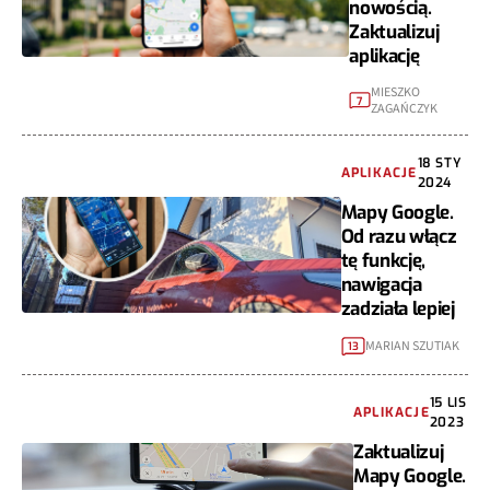
nowością.
Zaktualizuj
aplikację
MIESZKO
7
ZAGAŃCZYK
18 STY
APLIKACJE
2024
Mapy Google.
Od razu włącz
tę funkcję,
nawigacja
zadziała lepiej
MARIAN SZUTIAK
13
15 LIS
APLIKACJE
2023
Zaktualizuj
Mapy Google.