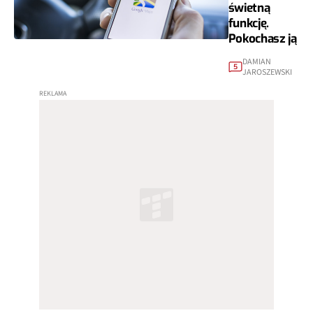
świetną
funkcję.
Pokochasz ją
DAMIAN
5
JAROSZEWSKI