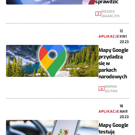
sprawdzić
MIESZKO
2
ZAGAŃCZYK
12
APLIKACJE
KWI
2023
Mapy Google
przydadzą
się w
parkach
narodowych
MARIAN
0
SZUTIAK
18
APLIKACJE
MAR
2023
Mapy Google
testują