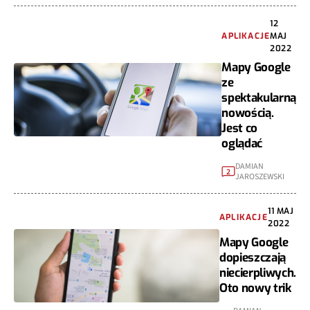
12
APLIKACJE
MAJ
2022
Mapy Google
ze
spektakularną
nowością.
Jest co
oglądać
DAMIAN
2
JAROSZEWSKI
11 MAJ
APLIKACJE
2022
Mapy Google
dopieszczają
niecierpliwych.
Oto nowy trik