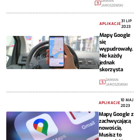
DAMIAN
9
JAROSZEWSKI
31 LIP
APLIKACJE
2023
Mapy Google
się
wypudrowały.
Nie każdy
jednak
skorzysta
DAMIAN
5
JAROSZEWSKI
10 MAJ
APLIKACJE
2023
Mapy Google z
zachwycającą
nowością.
Musisz to