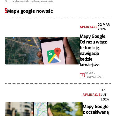
Strona główna
Mapy Google nowość
Mapy google nowość
02 MAR
APLIKACJE
2024
Mapy Google.
Od razu włącz
tę funkcję,
nawigacja
będzie
łatwiejsza
DAMIAN
5
JAROSZEWSKI
07
APLIKACJE
LUT
2024
Mapy Google
z oczekiwaną