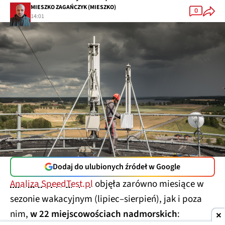
MIESZKO ZAGAŃCZYK (MIESZKO)
0
14:01
Dodaj do ulubionych źródeł w Google
Analiza SpeedTest.pl
objęła zarówno miesiące w
sezonie wakacyjnym (lipiec–sierpień), jak i poza
nim,
w 22 miejscowościach nadmorskich
: