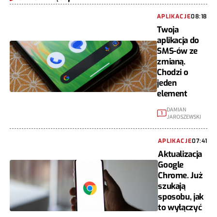
APLIKACJE
08:18
Twoja
aplikacja do
SMS-ów ze
zmianą.
Chodzi o
jeden
element
DAMIAN
1
JAROSZEWSKI
APLIKACJE
07:41
Aktualizacja
Google
Chrome. Już
szukają
sposobu, jak
to wyłączyć