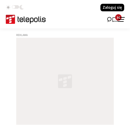
Zaloguj się
34