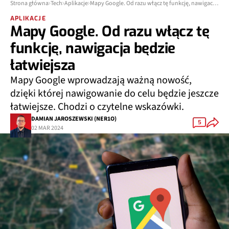
Strona główna
Tech
Aplikacje
Mapy Google. Od razu włącz tę funkcję, nawigacja będzie łatwiejsza
APLIKACJE
Mapy Google. Od razu włącz tę
funkcję, nawigacja będzie
łatwiejsza
Mapy Google wprowadzają ważną nowość,
dzięki której nawigowanie do celu będzie jeszcze
łatwiejsze. Chodzi o czytelne wskazówki.
DAMIAN JAROSZEWSKI (NER1O)
5
02 MAR 2024