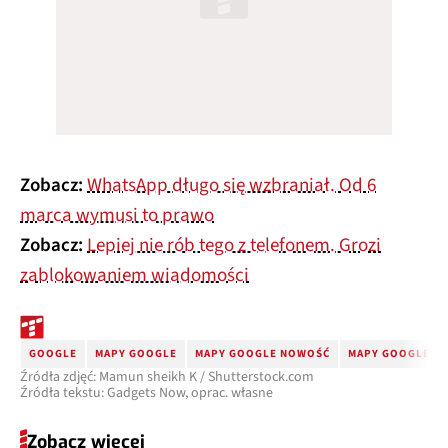
Zobacz:
WhatsApp długo się wzbraniał. Od 6
marca wymusi to prawo
Zobacz:
Lepiej nie rób tego z telefonem. Grozi
zablokowaniem wiadomości
GOOGLE
MAPY GOOGLE
MAPY GOOGLE NOWOŚĆ
MAPY GOOGLE N
Źródła zdjęć: Mamun sheikh K / Shutterstock.com
Źródła tekstu: Gadgets Now, oprac. własne
Zobacz więcej