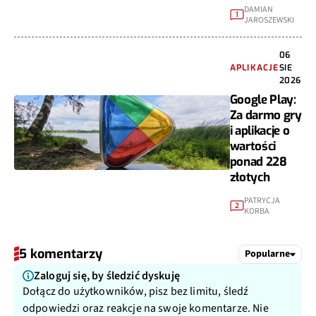
DAMIAN
1
JAROSZEWSKI
06
APLIKACJE
SIE
2026
Google Play:
Za darmo gry
i aplikacje o
wartości
ponad 228
złotych
PATRYCJA
2
KORBA
5 komentarzy
Popularne
Zaloguj się, by śledzić dyskuję
Dołącz do użytkowników, pisz bez limitu, śledź
odpowiedzi oraz reakcje na swoje komentarze. Nie