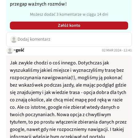
przegap ważnych rozmów!
Możesz dodać 3 komentarze w ciągu 14 dni
Załóż konto
Dodaj komentarz
~gość
02 MAR 2024 · 12:41
Jak zwykle chodzi o coś innego. Dotychczas jak
wyszukaliśmy jakieś miejsce i wyznaczyliśmy trasę bez
rozpoczynania nawigowania(!), mogliśmy ją pokonać
bez wskazówek podczas jazdy, ale mając podgląd gdzie
się znajdujemy i jak wiedzie trasa - opcja dobra dla tych
co znają okolice, ale chcą mieć mapę pod ręką w razie
co. Ale co istotne, google nie zbierał wtedy danych o
twoich poczynaniach. Nowa opcja z chwytliwym
tytułem, to po prostu włączenie zbierania danych przez
google, nawet gdy nie rozpoczniemy nawigacji. I takiej
informacji właśnie bym oczekiwał od portalu