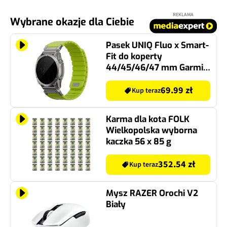
REKLAMA
Wybrane okazje dla Ciebie
Pasek UNIQ Fluo x Smart-
Fit do koperty
44/45/46/47 mm Garmin
(szerokość paska 22mm)
Limonka
69.99 zł
Kup teraz
Karma dla kota FOLK
Wielkopolska wyborna
kaczka 56 x 85 g
352.54 zł
Kup teraz
Mysz RAZER Orochi V2
Biały