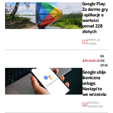
Google Play:
Za darmo gry
i aplikacje o
wartości
ponad 228
złotych
PATRYCJA
1
KORBA
06
APLIKACJE
SIE
2026
Google ubija
ikoniczną
usługę.
Nastąpi to
we wrześniu
MIESZKO
0
ZAGAŃCZYK