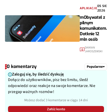
05 SIE
APLIKACJE
2026
mObywatel z
pilnym
komunikatem.
Dotknie 12
mln osób
DAMIAN
0
JAROSZEWSKI
0 komentarzy
Popularne
Zaloguj się, by śledzić dyskuję
Dołącz do użytkowników, pisz bez limitu, śledź
odpowiedzi oraz reakcje na swoje komentarze. Nie
przegap ważnych rozmów!
Możesz dodać 3 komentarze w ciągu 14 dni
Załóż konto