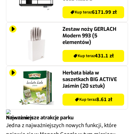
6171.99 zł
Kup teraz
Zestaw noży GERLACH
Modern 993 (5
elementów)
431.1 zł
Kup teraz
Herbata biała w
saszetkach BIG ACTIVE
Jaśmin (20 sztuk)
8.61 zł
Kup teraz
Najważniejsze atrakcje parku
Jedna z najważniejszych nowych funkcji, które