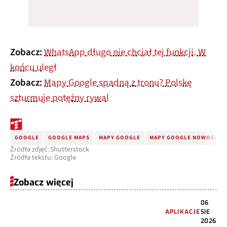
Zobacz:
WhatsApp długo nie chciał tej funkcji. W
końcu uległ
Zobacz:
Mapy Google spadną z tronu? Polskę
szturmuje potężny rywal
GOOGLE
GOOGLE MAPS
MAPY GOOGLE
MAPY GOOGLE NOWOŚĆ
Źródła zdjęć: Shutterstock
Źródła tekstu: Google
Zobacz więcej
06
APLIKACJE
SIE
2026