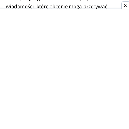
wiadomości, które obecnie mogą przerywać
dłuższe konwersacje.
Usprawnienia czekają również na droższe plany
Plus i Pro