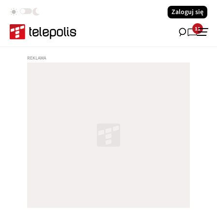
Zaloguj się
11