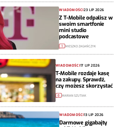
WIADOMOŚCI
23 LIP 2026
Z T-Mobile odpalisz w
swoim smartfonie
mini studio
podcastowe
MIESZKO ZAGAŃCZYK
1
WIADOMOŚCI
17 LIP 2026
T-Mobile rozdaje kasę
na zakupy. Sprawdź,
czy możesz skorzystać
MARIAN SZUTIAK
0
WIADOMOŚCI
13 LIP 2026
Darmowe gigabajty