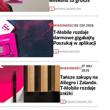
weekend za grosze
MIESZKO ZAGAŃCZYK
1
WIADOMOŚCI
02 CZE 2026
T-Mobile rozdaje
darmowe gigabajty.
Poszukaj w aplikacji
MARIAN SZUTIAK
4
27 MAJ
WIADOMOŚCI
2026
Tańsze zakupy na
Allegro i Zalando.
T-Mobile rozdaje
zniżki
MIESZKO ZAGAŃCZYK
2