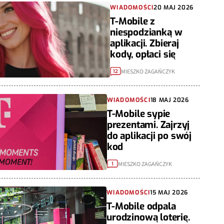
WIADOMOŚCI
20 MAJ 2026
T-Mobile z
niespodzianką w
aplikacji. Zbieraj
kody, opłaci się
MIESZKO ZAGAŃCZYK
12
WIADOMOŚCI
18 MAJ 2026
T-Mobile sypie
prezentami. Zajrzyj
do aplikacji po swój
kod
MIESZKO ZAGAŃCZYK
1
WIADOMOŚCI
15 MAJ 2026
T-Mobile odpala
urodzinową loterię.