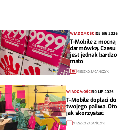
WIADOMOŚCI
05 SIE 2026
T-Mobile z mocną
darmówką. Czasu
jest jednak bardzo
mało
MIESZKO ZAGAŃCZYK
15
WIADOMOŚCI
30 LIP 2026
T-Mobile dopłaci do
twojego paliwa. Oto
jak skorzystać
MIESZKO ZAGAŃCZYK
3