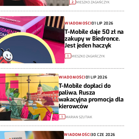
MIESZKO ZAGAŃCZYK
2
WIADOMOŚCI
01 LIP 2026
T-Mobile daje 50 zł na
zakupy w Biedronce.
Jest jeden haczyk
MIESZKO ZAGAŃCZYK
1
WIADOMOŚCI
01 LIP 2026
T-Mobile dopłaci do
paliwa. Rusza
wakacyjna promocja dla
kierowców
MARIAN SZUTIAK
1
WIADOMOŚCI
30 CZE 2026