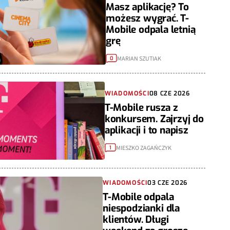
Masz aplikację? To
możesz wygrać. T-
Mobile odpala letnią
grę
MARIAN SZUTIAK
0
WIADOMOŚCI
08 CZE 2026
T-Mobile rusza z
konkursem. Zajrzyj do
aplikacji i to napisz
MIESZKO ZAGAŃCZYK
1
WIADOMOŚCI
03 CZE 2026
T-Mobile odpala
niespodzianki dla
klientów. Długi