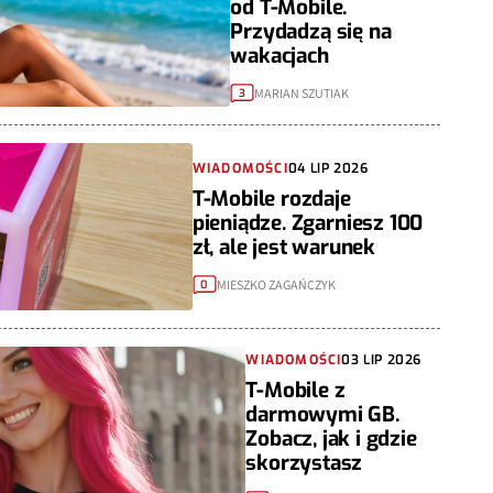
od T-Mobile.
Przydadzą się na
wakacjach
MARIAN SZUTIAK
3
WIADOMOŚCI
04 LIP 2026
T-Mobile rozdaje
pieniądze. Zgarniesz 100
zł, ale jest warunek
MIESZKO ZAGAŃCZYK
0
WIADOMOŚCI
03 LIP 2026
T-Mobile z
darmowymi GB.
Zobacz, jak i gdzie
skorzystasz