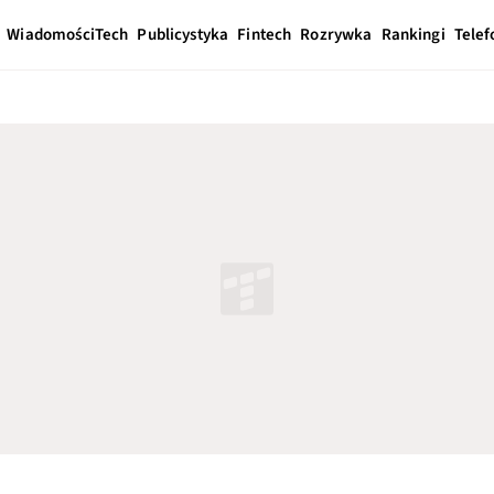
Wiadomości
Tech
Publicystyka
Fintech
Rozrywka
Rankingi
Telef