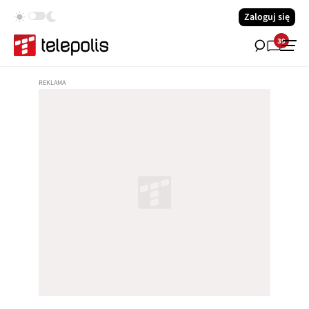
Zaloguj się
39