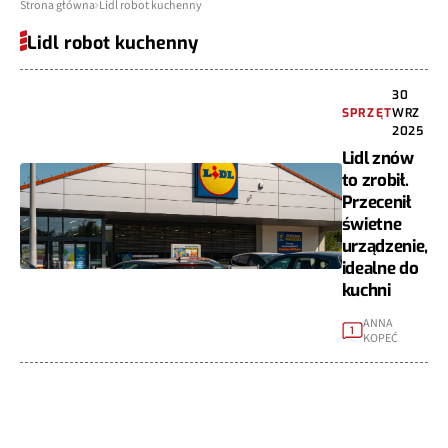
Strona główna
Lidl robot kuchenny
Lidl robot kuchenny
30
SPRZĘT
WRZ
2025
Lidl znów
to zrobił.
Przecenił
świetne
urządzenie,
idealne do
kuchni
ANNA
1
KOPEĆ