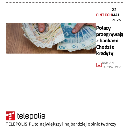
22
FINTECH
MAJ
2025
Polacy
przegrywają
z bankami.
Chodzi o
kredyty
DAMIAN
4
JAROSZEWSKI
TELEPOLIS.PL to największy i najbardziej opiniotwórczy