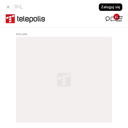
Zaloguj się
11