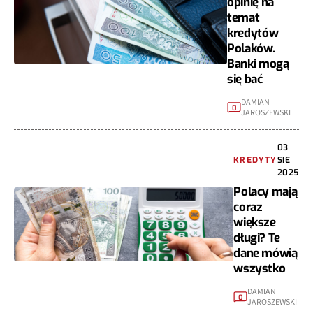
opinię na
temat
kredytów
Polaków.
Banki mogą
się bać
DAMIAN
0
JAROSZEWSKI
03
KREDYTY
SIE
2025
Polacy mają
coraz
większe
długi? Te
dane mówią
wszystko
DAMIAN
0
JAROSZEWSKI