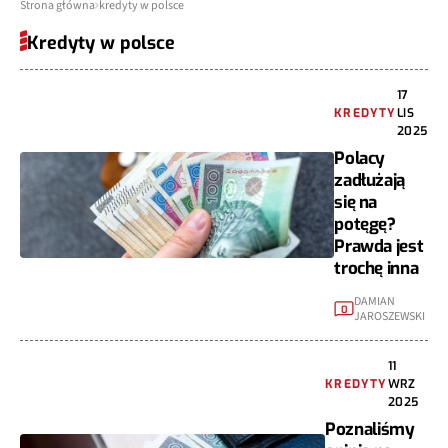
Strona główna
kredyty w polsce
Kredyty w polsce
17
KREDYTY
LIS
2025
Polacy
zadłużają
się na
potęgę?
Prawda jest
trochę inna
DAMIAN
0
JAROSZEWSKI
11
KREDYTY
WRZ
2025
Poznaliśmy