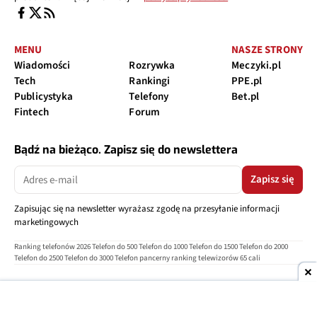
MENU
NASZE STRONY
Wiadomości
Rozrywka
Meczyki.pl
Tech
Rankingi
PPE.pl
Publicystyka
Telefony
Bet.pl
Fintech
Forum
Bądź na bieżąco. Zapisz się do newslettera
Zapisz się
Zapisując się na newsletter wyrażasz zgodę na przesyłanie informacji
marketingowych
Ranking telefonów 2026
Telefon do 500
Telefon do 1000
Telefon do 1500
Telefon do 2000
Telefon do 2500
Telefon do 3000
Telefon pancerny
ranking telewizorów 65 cali
O nas
Reklama
Regulamin
Polityka prywatności
Kontakt
Ustawienia prywatności