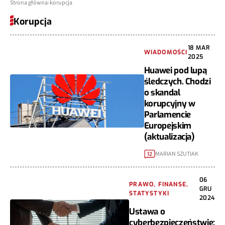
Strona główna
korupcja
Korupcja
18 MAR
WIADOMOŚCI
2025
Huawei pod lupą
śledczych. Chodzi
o skandal
korupcyjny w
Parlamencie
Europejskim
(aktualizacja)
MARIAN SZUTIAK
12
06
PRAWO, FINANSE,
GRU
STATYSTYKI
2024
Ustawa o
cyberbezpieczeństwie: