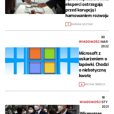
eksperci ostrzegają
przed korupcją i
hamowaniem rozwoju
MARIAN SZUTIAK
1
30
WIADOMOŚCI
MAR
2022
Microsoft z
oskarżeniem o
łapówki. Chodzi
o niebotyczną
kwotę
MICHAŁ ŚWIECH
4
18
WIADOMOŚCI
STY
2021
Wiceprezes