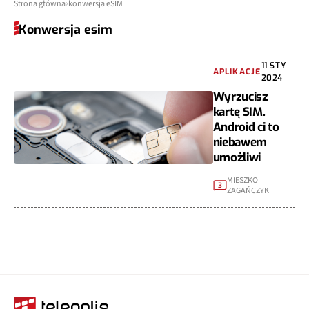
Strona główna
konwersja eSIM
Konwersja esim
11 STY
APLIKACJE
2024
Wyrzucisz
kartę SIM.
Android ci to
niebawem
umożliwi
MIESZKO
3
ZAGAŃCZYK