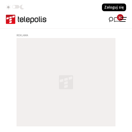
Zaloguj się
38