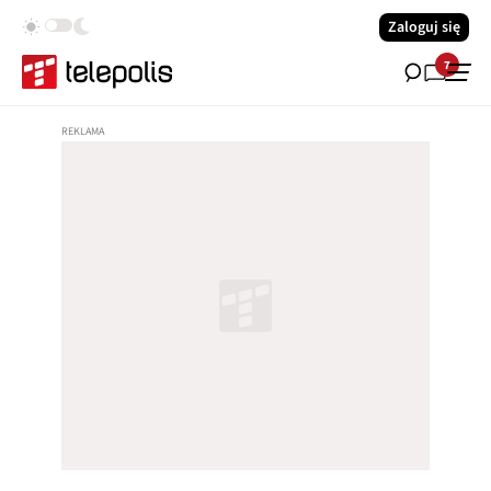
Zaloguj się
7