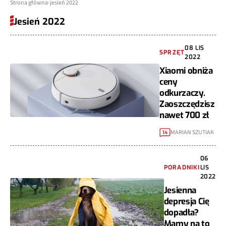
Strona główna
jesień 2022
Jesień 2022
08 LIS
SPRZĘT
2022
Xiaomi obniża
ceny
odkurzaczy.
Zaoszczędzisz
nawet 700 zł
MARIAN SZUTIAK
14
06
PORADNIKI
LIS
2022
Jesienna
depresja Cię
dopadła?
Mamy na to