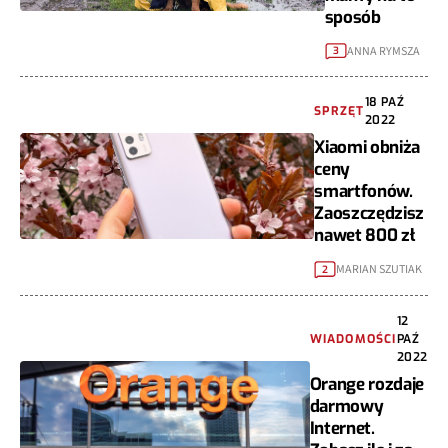
sposób
ANNA RYMSZA
3
18 PAŹ
SPRZĘT
2022
Xiaomi obniża
ceny
smartfonów.
Zaoszczędzisz
nawet 800 zł
MARIAN SZUTIAK
2
12
WIADOMOŚCI
PAŹ
2022
Orange rozdaje
darmowy
Internet.