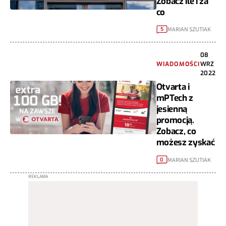
Zobacz ile i za
co
MARIAN SZUTIAK
5
08
WIADOMOŚCI
WRZ
2022
Otvarta i
mPTech z
jesienną
promocją.
Zobacz, co
możesz zyskać
MARIAN SZUTIAK
0