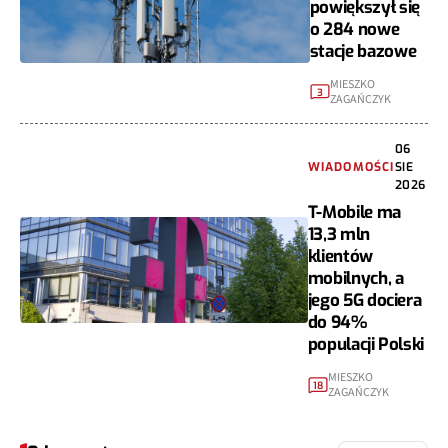
powiększył się
o 284 nowe
stacje bazowe
MIESZKO
3
ZAGAŃCZYK
06
WIADOMOŚCI
SIE
2026
T-Mobile ma
13,3 mln
klientów
mobilnych, a
jego 5G dociera
do 94%
populacji Polski
MIESZKO
18
ZAGAŃCZYK