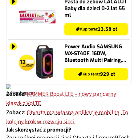
Pasta do zębów LACALUT
Baby dla dzieci 0-2 lat 55
ml
13.58 zł
Kup teraz
Power Audio SAMSUNG
MX-ST40F, 160W,
Bluetooth Multi Pairing,
Bateria 12 godzin, Wejście
mikrofonowe i gitarowe,
929 zł
Kup teraz
Tryb TWS, IPX4
Zobacz:
HAMMER Boost LTE – nowy pancerny
klasyk z VoLTE
Zobacz:
Otvarta ma własną aplikację mobilną. To
kolejny krok w rozwoju sieci
Jak skorzystać z promocji?
Ze wspólnej promocji sieci Otvarta i firmy mPTech