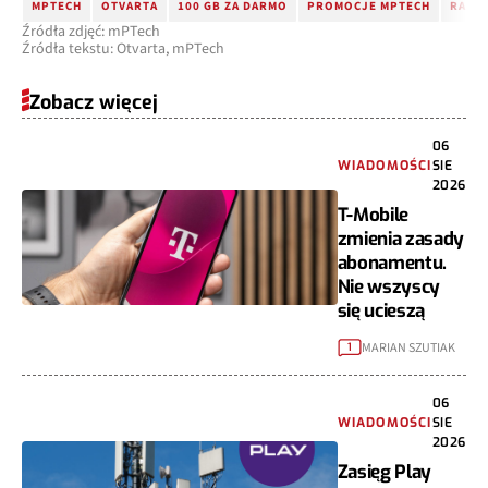
MPTECH
OTVARTA
100 GB ZA DARMO
PROMOCJE MPTECH
RABAT
Źródła zdjęć: mPTech
Źródła tekstu: Otvarta, mPTech
Zobacz więcej
06
WIADOMOŚCI
SIE
2026
T-Mobile
zmienia zasady
abonamentu.
Nie wszyscy
się ucieszą
MARIAN SZUTIAK
1
06
WIADOMOŚCI
SIE
2026
Zasięg Play