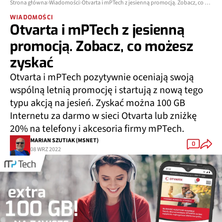
Strona główna
Wiadomości
Otvarta i mPTech z jesienną promocją. Zobacz, co możesz zyskać
WIADOMOŚCI
Otvarta i mPTech z jesienną
promocją. Zobacz, co możesz
zyskać
Otvarta i mPTech pozytywnie oceniają swoją
wspólną letnią promocję i startują z nową tego
typu akcją na jesień. Zyskać można 100 GB
Internetu za darmo w sieci Otvarta lub zniżkę
20% na telefony i akcesoria firmy mPTech.
MARIAN SZUTIAK (MSNET)
0
08 WRZ 2022