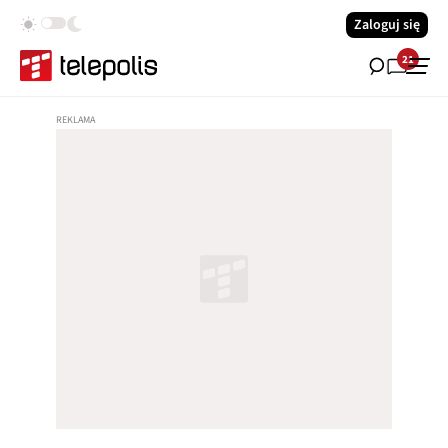
Zaloguj się
21