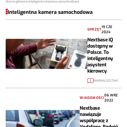
Strona główna
inteligentna kamera samochodowa
Inteligentna kamera samochodowa
19 CZE
SPRZĘT
2024
Nextbase iQ
dostępny w
Polsce. To
inteligentny
asystent
kierowcy
MARIAN SZUTIAK
1
06 WRZ
WIADOMOŚCI
2022
Nextbase
nawiązuje
współpracę z
Vodafone. Podróż