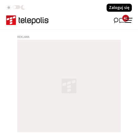
Zaloguj się
41