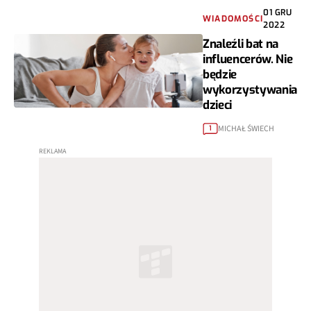
01 GRU
WIADOMOŚCI
2022
Znaleźli bat na
influencerów. Nie
będzie
wykorzystywania
dzieci
MICHAŁ ŚWIECH
1