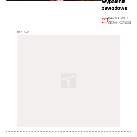
wypalenie
zawodowe
BARTŁOMIEJ
1
GRZANKOWSKI