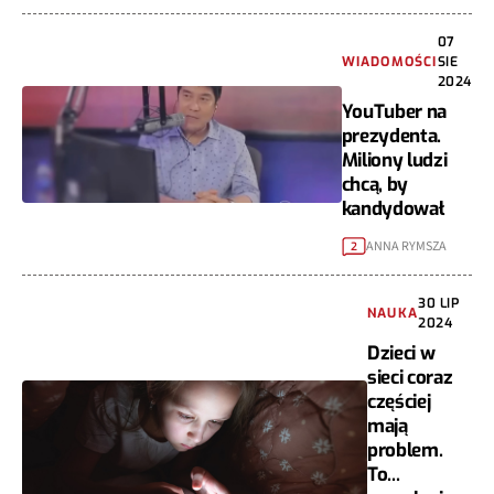
07
WIADOMOŚCI
SIE
2024
YouTuber na
prezydenta.
Miliony ludzi
chcą, by
kandydował
ANNA RYMSZA
2
30 LIP
NAUKA
2024
Dzieci w
sieci coraz
częściej
mają
problem.
To...