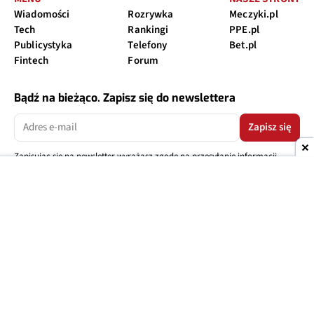
Wiadomości
Rozrywka
Meczyki.pl
Tech
Rankingi
PPE.pl
Publicystyka
Telefony
Bet.pl
Fintech
Forum
Bądź na bieżąco. Zapisz się do newslettera
Zapisz się
Zapisując się na newsletter wyrażasz zgodę na przesyłanie informacji
marketingowych
Ranking telefonów 2026
Telefon do 500
Telefon do 1000
Telefon do 1500
Telefon do 2000
Telefon do 2500
Telefon do 3000
Telefon pancerny
ranking telewizorów 65 cali
O nas
Reklama
Regulamin
Polityka prywatności
Kontakt
Ustawienia prywatności
Copyright © 2004-2026
TELEPOLIS.PL
Telepolis.pl
jest częścią
OV Grupa sp. z o.o.