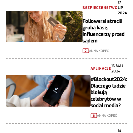
17
BEZPIECZEŃSTWO
LIP
2024
Followersi stracili
grubą kasę.
Influencerzy przed
sądem
ANNA KOPEĆ
0
16 MAJ
APLIKACJE
2024
#Blockout2024:
Dlaczego ludzie
blokują
celebrytów w
social media?
ANNA KOPEĆ
8
14