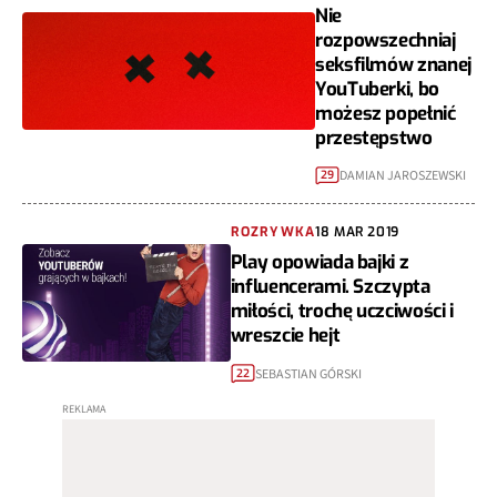
Nie
rozpowszechniaj
seksfilmów znanej
YouTuberki, bo
możesz popełnić
przestępstwo
DAMIAN JAROSZEWSKI
29
ROZRYWKA
18 MAR 2019
Play opowiada bajki z
influencerami. Szczypta
miłości, trochę uczciwości i
wreszcie hejt
SEBASTIAN GÓRSKI
22