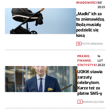
WIADOMOŚCI
SIE
2023
„Madki” ich za
to znienawidzą.
Będą musiały
podzielić się
kasą
PIOTR URBANIAK
16
PRAWO,
14
FINANSE,
LUT
STATYSTYKI
2023
UOKiK stawia
zarzuty
celebrytom.
Karze też za
płatne SMS-y
MARIAN SZUTIAK
3