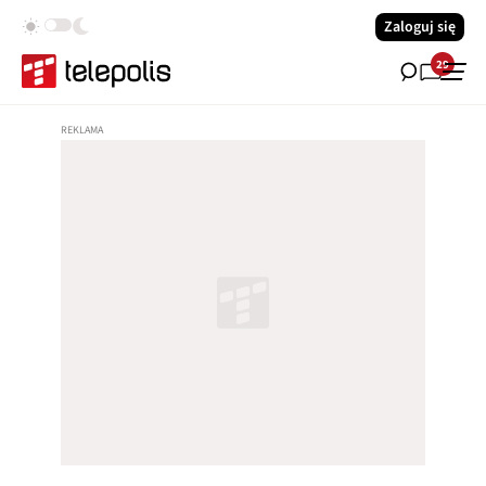
Zaloguj się
29