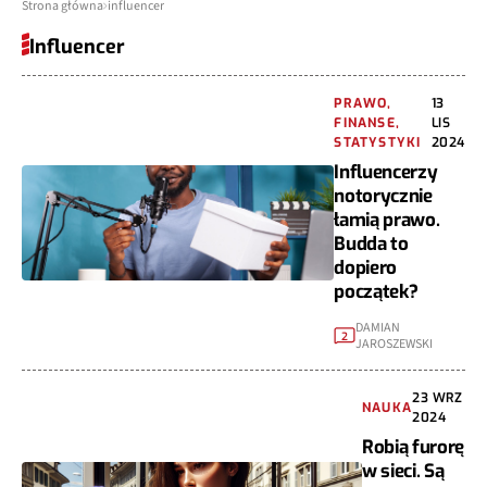
Strona główna
influencer
Influencer
PRAWO,
13
FINANSE,
LIS
STATYSTYKI
2024
Influencerzy
notorycznie
łamią prawo.
Budda to
dopiero
początek?
DAMIAN
2
JAROSZEWSKI
23 WRZ
NAUKA
2024
Robią furorę
w sieci. Są