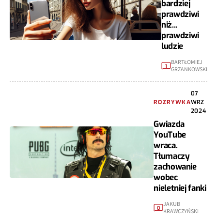
bardziej
prawdziwi
niż...
prawdziwi
ludzie
BARTŁOMIEJ
1
GRZANKOWSKI
07
ROZRYWKA
WRZ
2024
Gwiazda
YouTube
wraca.
Tłumaczy
zachowanie
wobec
nieletniej fanki
JAKUB
0
KRAWCZYŃSKI