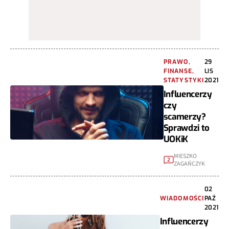
PRAWO,
29
FINANSE,
LIS
STATYSTYKI
2021
Influencerzy
czy
scamerzy?
Sprawdzi to
UOKiK
MIESZKO
2
ZAGAŃCZYK
02
WIADOMOŚCI
PAŹ
2021
Influencerzy