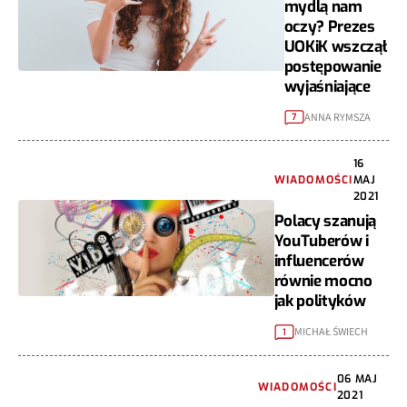
mydlą nam
oczy? Prezes
UOKiK wszczął
postępowanie
wyjaśniające
ANNA RYMSZA
7
16
WIADOMOŚCI
MAJ
2021
Polacy szanują
YouTuberów i
influencerów
równie mocno
jak polityków
MICHAŁ ŚWIECH
1
06 MAJ
WIADOMOŚCI
2021