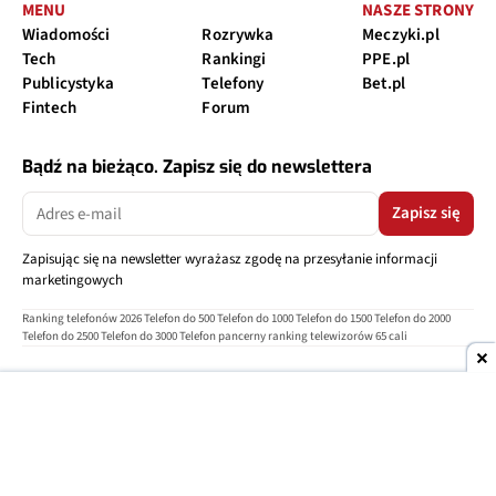
MENU
NASZE STRONY
Wiadomości
Rozrywka
Meczyki.pl
Tech
Rankingi
PPE.pl
Publicystyka
Telefony
Bet.pl
Fintech
Forum
Bądź na bieżąco. Zapisz się do newslettera
Zapisz się
Zapisując się na newsletter wyrażasz zgodę na przesyłanie informacji
marketingowych
Ranking telefonów 2026
Telefon do 500
Telefon do 1000
Telefon do 1500
Telefon do 2000
Telefon do 2500
Telefon do 3000
Telefon pancerny
ranking telewizorów 65 cali
O nas
Reklama
Regulamin
Polityka prywatności
Kontakt
Ustawienia prywatności
Copyright © 2004-2026
TELEPOLIS.PL
Telepolis.pl
jest częścią
OV Grupa sp. z o.o.