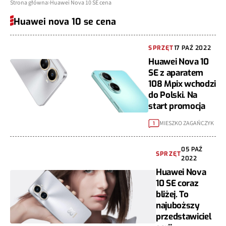
Strona główna
Huawei Nova 10 SE cena
Huawei nova 10 se cena
SPRZĘT
17 PAŹ 2022
Huawei Nova 10
SE z aparatem
108 Mpix wchodzi
do Polski. Na
start promocja
MIESZKO ZAGAŃCZYK
1
05 PAŹ
SPRZĘT
2022
Huawei Nova
10 SE coraz
bliżej. To
najuboższy
przedstawiciel