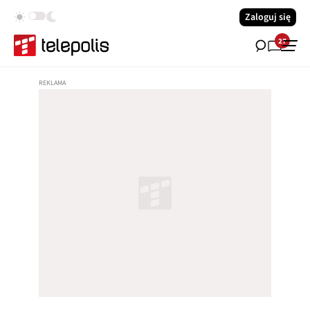
Zaloguj się
27