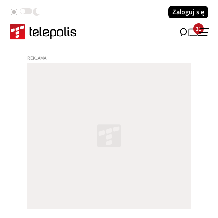
Zaloguj się
31