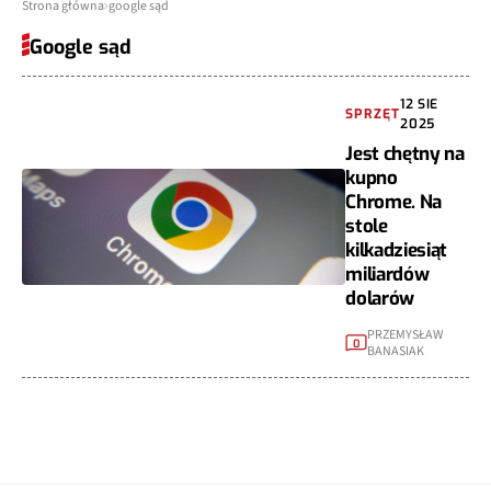
Strona główna
google sąd
Google sąd
12 SIE
SPRZĘT
2025
Jest chętny na
kupno
Chrome. Na
stole
kilkadziesiąt
miliardów
dolarów
PRZEMYSŁAW
0
BANASIAK