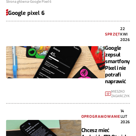
Strona główna
Google Pixel 6
Google pixel 6
22
SPRZĘT
KWI
2026
Google
zepsuł
smartfony
Pixel i nie
potrafi
naprawić
MIESZKO
17
ZAGAŃCZYK
14
OPROGRAMOWANIE
LUT
2026
Chcesz mieć