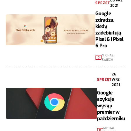
06 PAŹ
SPRZĘT
2021
Google
zdradza,
kiedy
zadebiutują
Pixel 6 i Pixel
6 Pro
MICHAŁ
0
ŚWIECH
26
SPRZĘT
WRZ
2021
Google
szykuje
wysyp
premier w
październiku
MICHAŁ
0