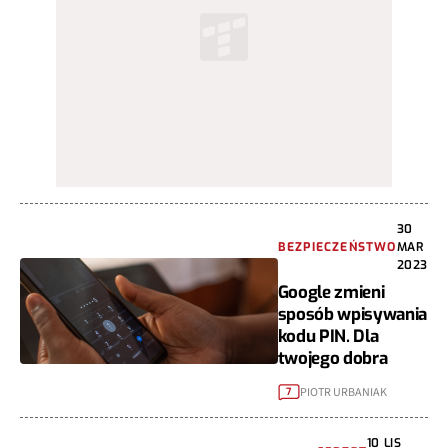
30
BEZPIECZEŃSTWO
MAR
2023
Google zmieni
sposób wpisywania
kodu PIN. Dla
twojego dobra
PIOTR URBANIAK
7
10 LIS