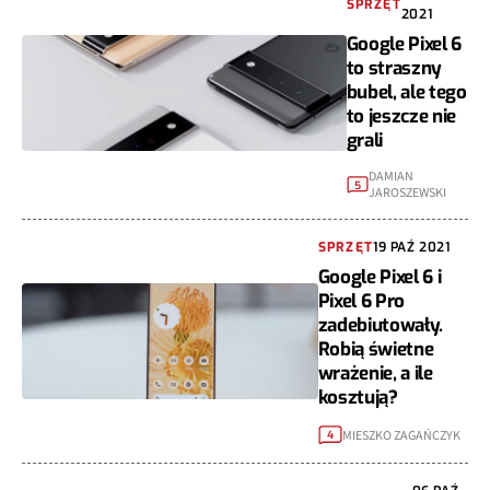
SPRZĘT
2021
Google Pixel 6
to straszny
bubel, ale tego
to jeszcze nie
grali
DAMIAN
5
JAROSZEWSKI
SPRZĘT
19 PAŹ 2021
Google Pixel 6 i
Pixel 6 Pro
zadebiutowały.
Robią świetne
wrażenie, a ile
kosztują?
MIESZKO ZAGAŃCZYK
4