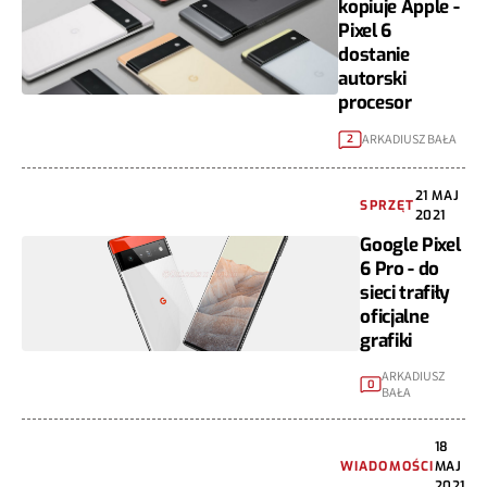
kopiuje Apple -
Pixel 6
dostanie
autorski
procesor
ARKADIUSZ BAŁA
2
21 MAJ
SPRZĘT
2021
Google Pixel
6 Pro - do
sieci trafiły
oficjalne
grafiki
ARKADIUSZ
0
BAŁA
18
WIADOMOŚCI
MAJ
2021