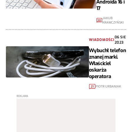
Androida 16 i
17
JAKUB
20
KRAWCZYŃSKI
06 SIE
WIADOMOŚCI
2023
Wybuchł telefon
znanej marki.
Właściciel
oskarża
operatora
PIOTR URBANIAK
21