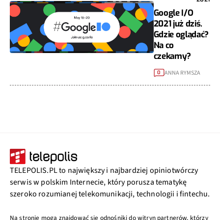
Google I/O
2021 już dziś.
Gdzie oglądać?
Na co
czekamy?
ANNA RYMSZA
0
TELEPOLIS.PL to największy i najbardziej opiniotwórczy
serwis w polskim Internecie, który porusza tematykę
szeroko rozumianej telekomunikacji, technologii i fintechu.
Na stronie mogą znajdować się odnośniki do witryn partnerów, którzy