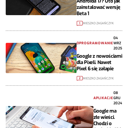
Androida 17? Oto jak
zainstalować wersję
Beta 1
MIESZKO ZAGAŃCZYK
1
04
OPROGRAMOWANIE
WRZ
2025
Google z nowościami
dla Pixeli. Nawet
Pixel 6 się załapie
MIESZKO ZAGAŃCZYK
2
08
APLIKACJE
GRU
2024
Google ma
złe wieści.
Chodzi o