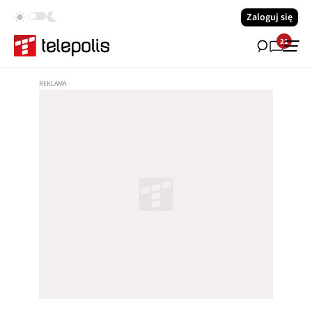
Zaloguj się
21