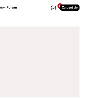
41
ony
Forum
Zaloguj się