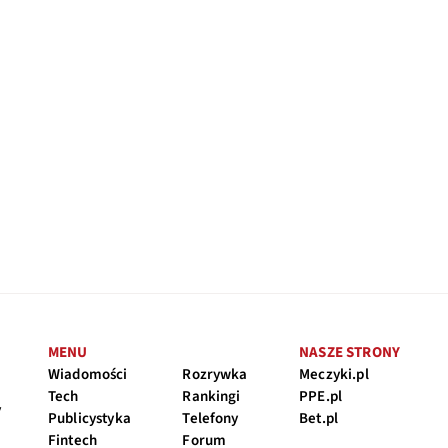
MENU
NASZE STRONY
Wiadomości
Rozrywka
Meczyki.pl
Tech
Rankingi
PPE.pl
y
Publicystyka
Telefony
Bet.pl
Fintech
Forum