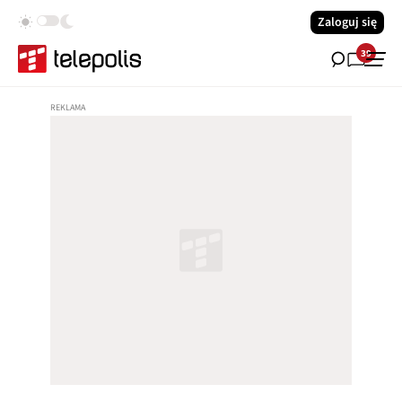
Zaloguj się
39