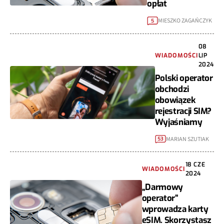
opłat
MIESZKO ZAGAŃCZYK
5
08
WIADOMOŚCI
LIP
2024
Polski operator
obchodzi
obowiązek
rejestracji SIM?
Wyjaśniamy
MARIAN SZUTIAK
53
18 CZE
WIADOMOŚCI
2024
„Darmowy
operator”
wprowadza karty
eSIM. Skorzystasz