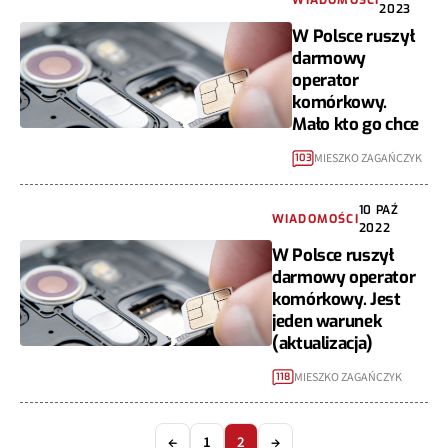
2023
W Polsce ruszył
darmowy
operator
komórkowy.
Mało kto go chce
MIESZKO ZAGAŃCZYK
103
10 PAŹ
WIADOMOŚCI
2022
W Polsce ruszył
darmowy operator
komórkowy. Jest
jeden warunek
(aktualizacja)
MIESZKO ZAGAŃCZYK
118
←
1
2
→