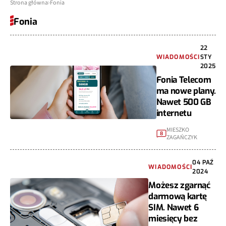
Strona główna
Fonia
Fonia
22
WIADOMOŚCI
STY
2025
Fonia Telecom
ma nowe plany.
Nawet 500 GB
internetu
MIESZKO
8
ZAGAŃCZYK
04 PAŹ
WIADOMOŚCI
2024
Możesz zgarnąć
darmową kartę
SIM. Nawet 6
miesięcy bez