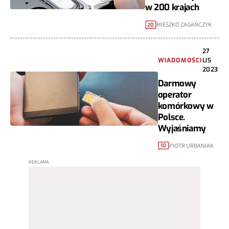
w 200 krajach
MIESZKO ZAGAŃCZYK
20
27
WIADOMOŚCI
LIS
2023
Darmowy
operator
komórkowy w
Polsce.
Wyjaśniamy
PIOTR URBANIAK
10