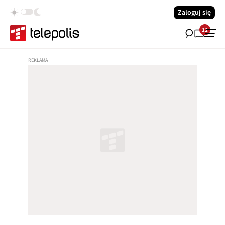
Zaloguj się
11