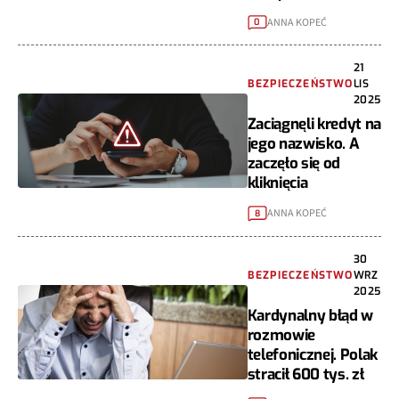
ANNA KOPEĆ
0
21
BEZPIECZEŃSTWO
LIS
2025
Zaciągnęli kredyt na
jego nazwisko. A
zaczęło się od
kliknięcia
ANNA KOPEĆ
8
30
BEZPIECZEŃSTWO
WRZ
2025
Kardynalny błąd w
rozmowie
telefonicznej. Polak
stracił 600 tys. zł