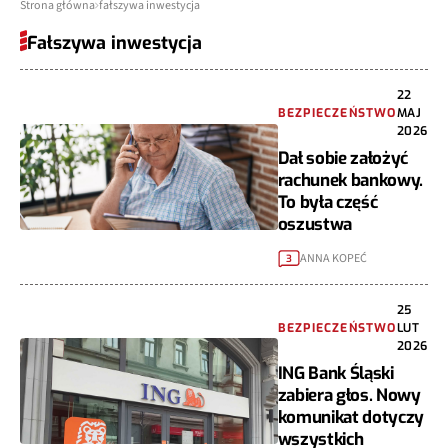
Strona główna
fałszywa inwestycja
Fałszywa inwestycja
22
BEZPIECZEŃSTWO
MAJ
2026
Dał sobie założyć
rachunek bankowy.
To była część
oszustwa
ANNA KOPEĆ
3
25
BEZPIECZEŃSTWO
LUT
2026
ING Bank Śląski
zabiera głos. Nowy
komunikat dotyczy
wszystkich