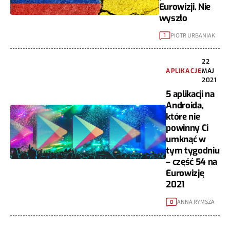
Eurowizji. Nie
wyszło
PIOTR URBANIAK
1
22
APLIKACJE
MAJ
2021
5 aplikacji na
Androida,
które nie
powinny Ci
umknąć w
tym tygodniu
– część 54 na
Eurowizję
2021
ANNA RYMSZA
0