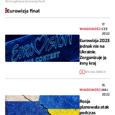
Strona główna
Eurowizja finał
Eurowizja finał
17
WIADOMOŚCI
CZE
2022
Eurowizja 2023
jednak nie na
Ukrainie.
Zorganizuje ją
inny kraj
MICHAŁ ŚWIECH
0
15
WIADOMOŚCI
MAJ
2022
Rosja
planowała atak
podczas