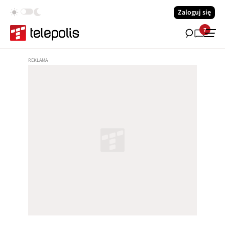
Zaloguj się
7