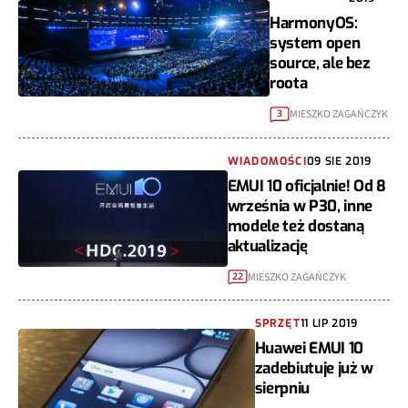
HarmonyOS:
system open
source, ale bez
roota
MIESZKO ZAGAŃCZYK
3
WIADOMOŚCI
09 SIE 2019
EMUI 10 oficjalnie! Od 8
września w P30, inne
modele też dostaną
aktualizację
MIESZKO ZAGAŃCZYK
22
SPRZĘT
11 LIP 2019
Huawei EMUI 10
zadebiutuje już w
sierpniu