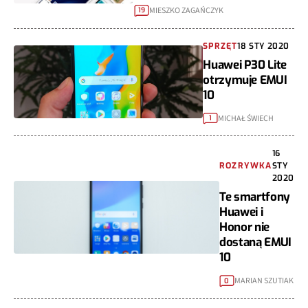
MIESZKO ZAGAŃCZYK
19
SPRZĘT
18 STY 2020
Huawei P30 Lite
otrzymuje EMUI
10
MICHAŁ ŚWIECH
1
16
ROZRYWKA
STY
2020
Te smartfony
Huawei i
Honor nie
dostaną EMUI
10
MARIAN SZUTIAK
0