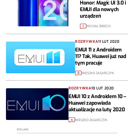
Honor: Magic UI 3.0 i
EMUI dla nowych
urządzeń
MICHAŁ ŚWIECH
1
ROZRYWKA
11 LUT 2020
EMUI 11 z Androidem
11? Tak, Huawei już nad
tym pracuje
MIESZKO ZAGAŃCZYK
0
ROZRYWKA
10 LUT 2020
EMUI 10 z Androidem 10 –
Huawei zapowiada
aktualizacje na luty 2020
MIESZKO ZAGAŃCZYK
4