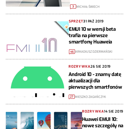
MICHAŁ ŚWIECH
3
SPRZĘT
31 PAŹ 2019
EMUI 10 w wersji beta
trafia na pierwsze
smartfony Huaweia
ARKADIUSZ DZIERMAŃSKI
46
ROZRYWKA
26 SIE 2019
Android 10 - znamy datę
aktualizacji dla
pierwszych smartfonów
MIESZKO ZAGAŃCZYK
27
ROZRYWKA
14 SIE 2019
Huawei EMUI 10:
nowe szczegóły na