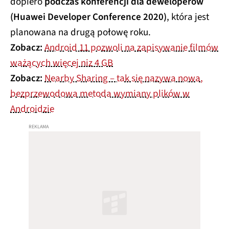
dopiero
podczas konferencji dla deweloperów
(Huawei Developer Conference 2020)
, która jest
planowana na drugą połowę roku.
Zobacz:
Android 11 pozwoli na zapisywanie filmów
ważących więcej niz 4 GB
Zobacz:
Nearby Sharing – tak się nazywa nowa,
bezprzewodowa metoda wymiany plików w
Androidzie