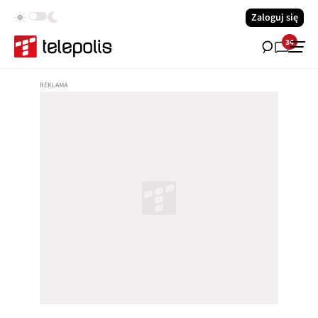
Zaloguj się
34