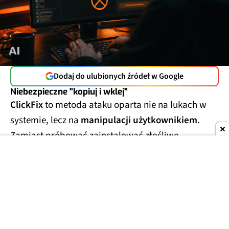
Dodaj do ulubionych źródeł w Google
Niebezpieczne "kopiuj i wklej"
ClickFix
to metoda ataku oparta nie na lukach w
systemie, lecz na
manipulacji użytkownikiem
.
Zamiast próbować zainstalować złośliwe
oprogramowanie w ukryciu, oszuści
proszą ofiarę
o samodzielne uruchomienie polecenia
.
Najczęściej odbywa się to pod pozorem
potwierdzenia, że użytkownik nie jest robotem albo
rozwiązania rzekomego problemu z przeglądarką.