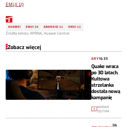
EMUI 10
HUAWEI
EMUI 10
ANDROID 11
EMUI 11
Źródła tekstu: RPRNA, Huawei Central
Zobacz więcej
GRY
16:35
Quake wraca
po 30 latach.
Kultowa
strzelanka
dostała nową
kampanię
MARIAN
1
SZUTIAK
06