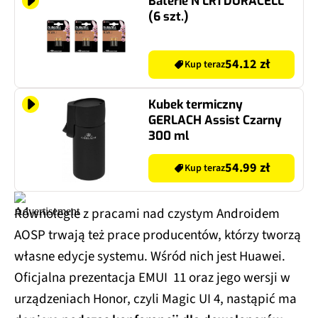
Baterie N LR1 DURACELL
(6 szt.)
54.12 zł
Kup teraz
Kubek termiczny
GERLACH Assist Czarny
300 ml
54.99 zł
Kup teraz
Równolegle z pracami nad czystym Androidem
AOSP trwają też prace producentów, którzy tworzą
własne edycje systemu. Wśród nich jest Huawei.
Oficjalna prezentacja EMUI 11 oraz jego wersji w
urządzeniach Honor, czyli Magic UI 4, nastąpić ma