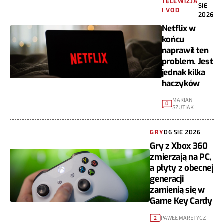
TELEWIZJA
SIE
I VOD
2026
Netflix w
końcu
naprawił ten
problem. Jest
jednak kilka
haczyków
MARIAN
0
SZUTIAK
GRY
06 SIE 2026
Gry z Xbox 360
zmierzają na PC,
a płyty z obecnej
generacji
zamienią się w
Game Key Cardy
PAWEŁ MARETYCZ
2