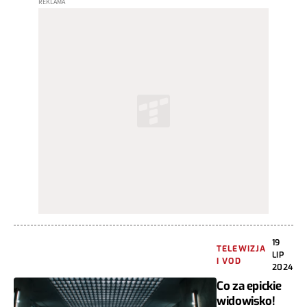
19
TELEWIZJA
LIP
I VOD
2024
Co za epickie
widowisko!