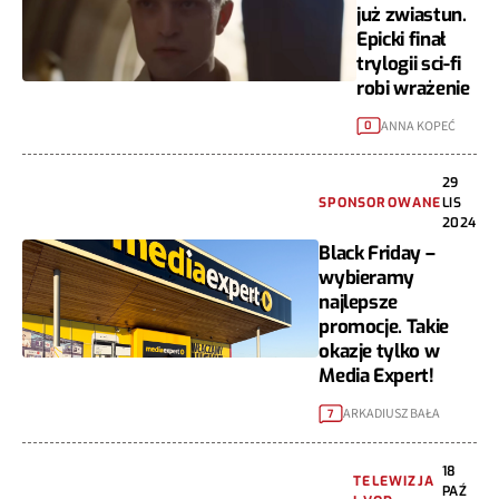
już zwiastun.
Epicki finał
trylogii sci-fi
robi wrażenie
ANNA KOPEĆ
0
29
SPONSOROWANE
LIS
2024
Black Friday –
wybieramy
najlepsze
promocje. Takie
okazje tylko w
Media Expert!
ARKADIUSZ BAŁA
7
18
TELEWIZJA
PAŹ