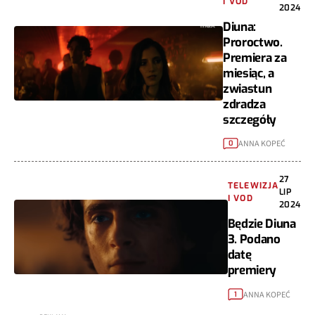
I VOD
2024
Diuna:
Proroctwo.
Premiera za
miesiąc, a
zwiastun
zdradza
szczegóły
ANNA KOPEĆ
0
27
TELEWIZJA
LIP
I VOD
2024
Będzie Diuna
3. Podano
datę
premiery
ANNA KOPEĆ
1