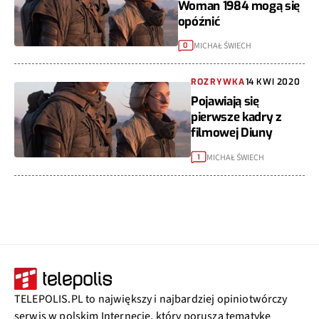
Woman 1984 mogą się
opóźnić
MICHAŁ ŚWIECH
0
ROZRYWKA
14 KWI 2020
Pojawiają się
pierwsze kadry z
filmowej Diuny
MICHAŁ ŚWIECH
1
TELEPOLIS.PL to największy i najbardziej opiniotwórczy
serwis w polskim Internecie, który porusza tematykę