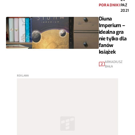
PORADNIKI
PAŹ
2021
Diuna
Imperium –
idealna gra
nie tylko dla
fanów
książek
ARKADIUSZ
2
BAŁA