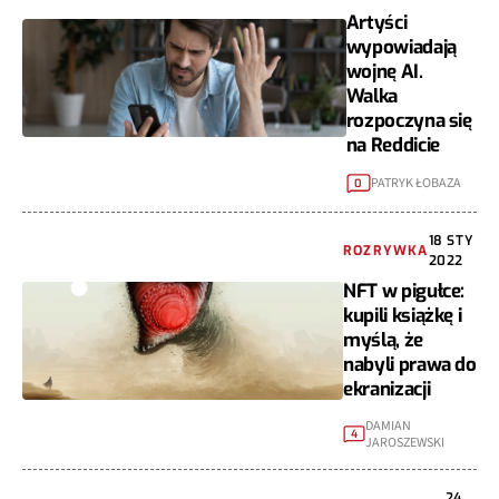
Artyści
wypowiadają
wojnę AI.
Walka
rozpoczyna się
na Reddicie
PATRYK ŁOBAZA
0
18 STY
ROZRYWKA
2022
NFT w pigułce:
kupili książkę i
myślą, że
nabyli prawa do
ekranizacji
DAMIAN
4
JAROSZEWSKI
24