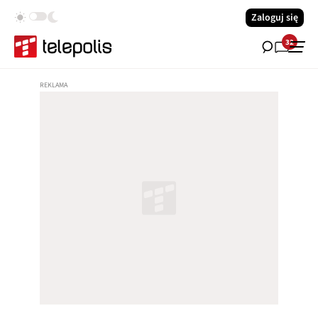
Zaloguj się
32