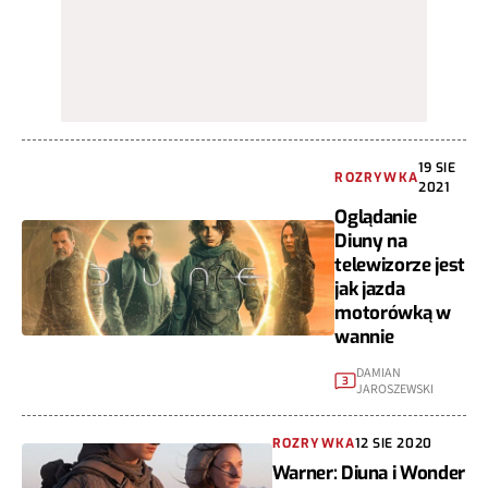
19 SIE
ROZRYWKA
2021
Oglądanie
Diuny na
telewizorze jest
jak jazda
motorówką w
wannie
DAMIAN
3
JAROSZEWSKI
ROZRYWKA
12 SIE 2020
Warner: Diuna i Wonder