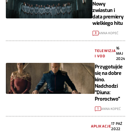
Nowy
zwiastun i
data premiery
wielkiego hitu
ANNA KOPEĆ
3
16
TELEWIZJA
MAJ
I VOD
2024
Przygotujcie
się na dobre
kino.
Nadchodzi
"Diuna:
Proroctwo"
ANNA KOPEĆ
1
17 PAŹ
APLIKACJE
2022