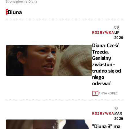
Strona główna
Diuna
Diuna
09
ROZRYWKA
LIP
2026
Diuna: Część
Trzecia.
Genialny
zwiastun -
trudno się od
niego
oderwać
ANNA KOPEĆ
2
18
ROZRYWKA
MAR
2026
"Diuna 3" ma