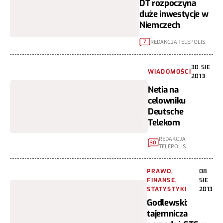
DT rozpoczyna
duże inwestycje w
Niemczech
REDAKCJA TELEPOLIS
7
30 SIE
WIADOMOŚCI
2013
Netia na
celowniku
Deutsche
Telekom
REDAKCJA
30
TELEPOLIS
PRAWO,
08
FINANSE,
SIE
STATYSTYKI
2013
Godlewski:
tajemnicza