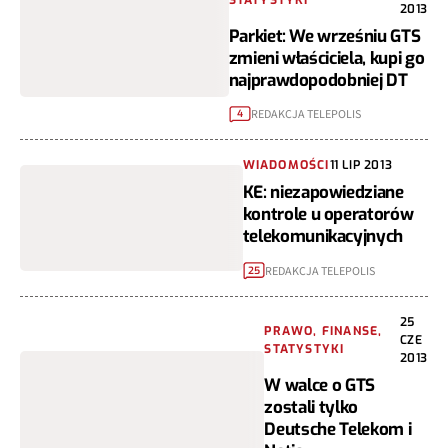
2013
Parkiet: We wrześniu GTS
zmieni właściciela, kupi go
najprawdopodobniej DT
REDAKCJA TELEPOLIS
4
WIADOMOŚCI
11 LIP 2013
KE: niezapowiedziane
kontrole u operatorów
telekomunikacyjnych
REDAKCJA TELEPOLIS
25
25
PRAWO, FINANSE,
CZE
STATYSTYKI
2013
W walce o GTS
zostali tylko
Deutsche Telekom i