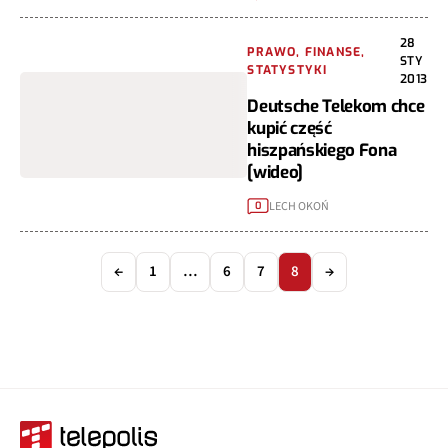
28
PRAWO, FINANSE,
STY
STATYSTYKI
2013
Deutsche Telekom chce
kupić część
hiszpańskiego Fona
[wideo]
LECH OKOŃ
0
←
1
…
6
7
8
→