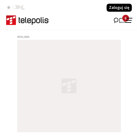
Zaloguj się
9