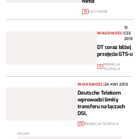
Netia
LECH OKOŃ
10
13
WIADOMOŚCI
CZE
2013
DT coraz bliżej
przejęcia GTS-u
REDAKCJA
11
TELEPOLIS
WIADOMOŚCI
24 KWI 2013
Deutsche Telekom
wprowadzi limity
transferu na łączach
DSL
REDAKCJA TELEPOLIS
70