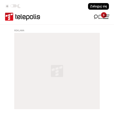
Zaloguj się
9