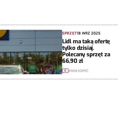
SPRZĘT
18 WRZ 2025
Lidl ma taką ofertę
tylko dzisiaj.
Polecany sprzęt za
66,90 zł
ANNA KOPEĆ
0