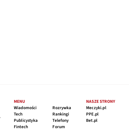
MENU
NASZE STRONY
Wiadomości
Rozrywka
Meczyki.pl
Tech
Rankingi
PPE.pl
y
Publicystyka
Telefony
Bet.pl
Fintech
Forum