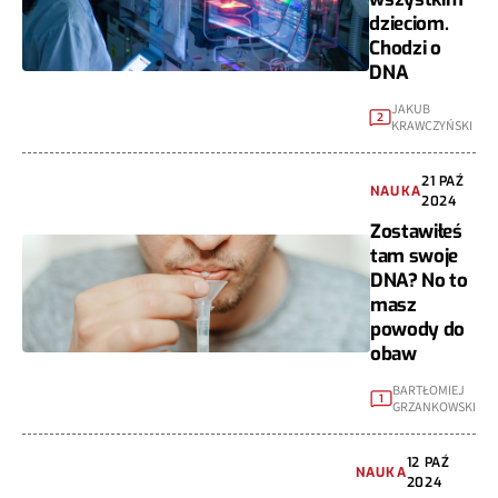
dzieciom.
Chodzi o
DNA
JAKUB
2
KRAWCZYŃSKI
21 PAŹ
NAUKA
2024
Zostawiłeś
tam swoje
DNA? No to
masz
powody do
obaw
BARTŁOMIEJ
1
GRZANKOWSKI
12 PAŹ
NAUKA
2024