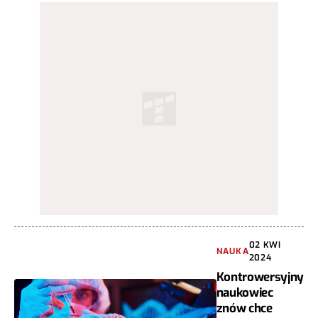
02 KWI
NAUKA
2024
Kontrowersyjny
naukowiec
znów chce