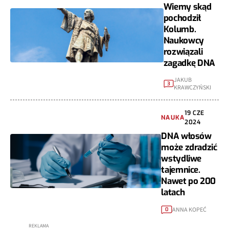
Wiemy skąd
pochodził
Kolumb.
Naukowcy
rozwiązali
zagadkę DNA
JAKUB
3
KRAWCZYŃSKI
19 CZE
NAUKA
2024
DNA włosów
może zdradzić
wstydliwe
tajemnice.
Nawet po 200
latach
ANNA KOPEĆ
0