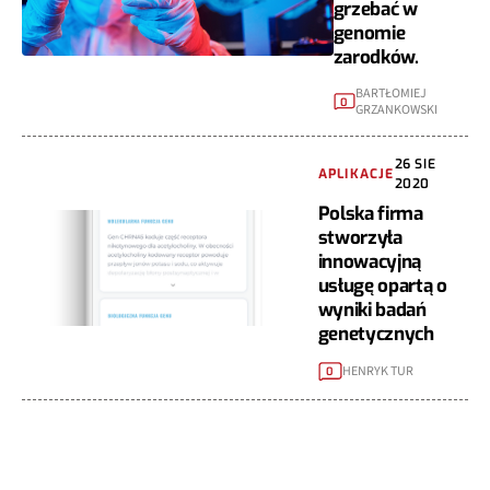
grzebać w
genomie
zarodków.
BARTŁOMIEJ
0
GRZANKOWSKI
26 SIE
APLIKACJE
2020
Polska firma
stworzyła
innowacyjną
usługę opartą o
wyniki badań
genetycznych
HENRYK TUR
0