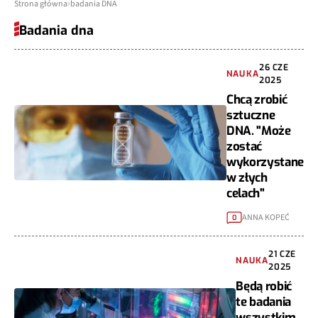
Strona główna
badania DNA
Badania dna
26 CZE
NAUKA
2025
Chcą zrobić
sztuczne
DNA. "Może
zostać
wykorzystane
w złych
celach"
ANNA KOPEĆ
0
21 CZE
NAUKA
2025
Będą robić
te badania
wszystkim