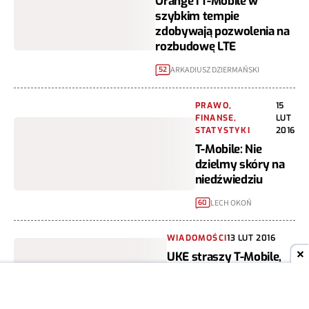
Orange i T-Mobile w
szybkim tempie
zdobywają pozwolenia na
rozbudowę LTE
ARKADIUSZ DZIERMAŃSKI
52
PRAWO,
15
FINANSE,
LUT
STATYSTYKI
2016
T-Mobile: Nie
dzielmy skóry na
niedźwiedziu
LECH OKOŃ
60
WIADOMOŚCI
13 LUT 2016
UKE straszy T-Mobile,
nie bierze pod uwagę
nieodebrania 800 MHz