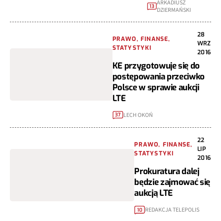
ARKADIUSZ
13
DZIERMAŃSKI
28
PRAWO, FINANSE,
WRZ
STATYSTYKI
2016
KE przygotowuje się do
postępowania przeciwko
Polsce w sprawie aukcji
LTE
LECH OKOŃ
37
22
PRAWO, FINANSE,
LIP
STATYSTYKI
2016
Prokuratura dalej
będzie zajmować się
aukcją LTE
REDAKCJA TELEPOLIS
10