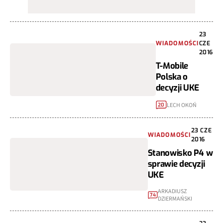
23
WIADOMOŚCI
CZE
2016
T-Mobile
Polska o
decyzji UKE
LECH OKOŃ
20
23 CZE
WIADOMOŚCI
2016
Stanowisko P4 w
sprawie decyzji
UKE
ARKADIUSZ
74
DZIERMAŃSKI