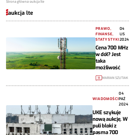
Strona główna
aukcja lte
aukcja lte
PRAWO,
04
FINANSE,
LIS
STATYSTYKI
2024
Cena 700 MHz
w dół? Jest
taka
możliwość
MARIAN SZUTIAK
11
04
WIADOMOŚCI
PAŹ
2024
UKE szykuje
nową aukcję. W
puli bloki z
pasma 700