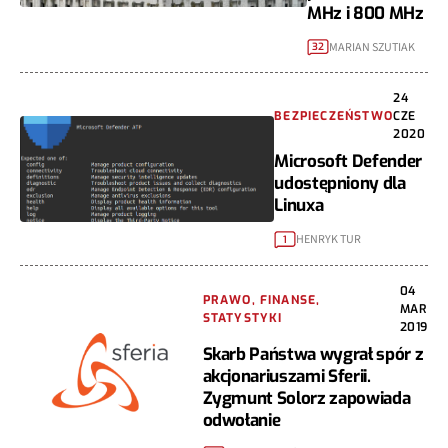
MHz i 800 MHz
MARIAN SZUTIAK
32
24
BEZPIECZEŃSTWO
CZE
2020
Microsoft Defender
udostępniony dla
Linuxa
HENRYK TUR
1
04
PRAWO, FINANSE,
MAR
STATYSTYKI
2019
Skarb Państwa wygrał spór z
akcjonariuszami Sferii.
Zygmunt Solorz zapowiada
odwołanie