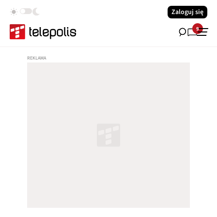
Zaloguj się
9