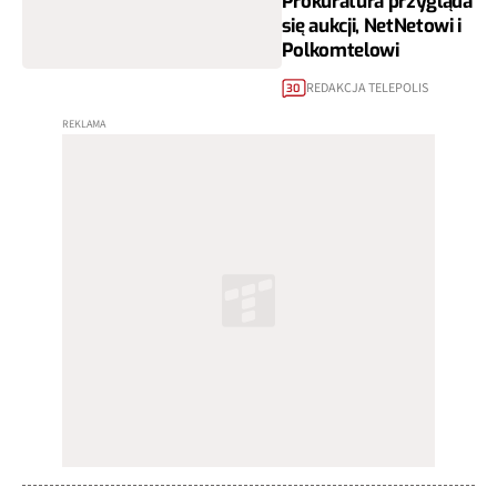
Prokuratura przygląda
się aukcji, NetNetowi i
Polkomtelowi
REDAKCJA TELEPOLIS
30