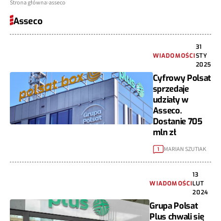
Strona główna
asseco
Asseco
31
WIADOMOŚCI
STY
2025
Cyfrowy Polsat
sprzedaje
udziały w
Asseco.
Dostanie 705
mln zł
MARIAN SZUTIAK
1
13
WIADOMOŚCI
LUT
2024
Grupa Polsat
Plus chwali się