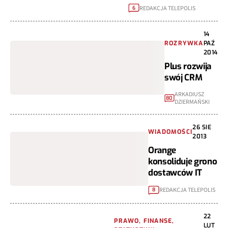
REDAKCJA TELEPOLIS
6
14
ROZRYWKA
PAŹ
2014
Plus rozwija
swój CRM
ARKADIUSZ
80
DZIERMAŃSKI
26 SIE
WIADOMOŚCI
2013
Orange
konsoliduje grono
dostawców IT
REDAKCJA TELEPOLIS
8
22
PRAWO, FINANSE,
LUT