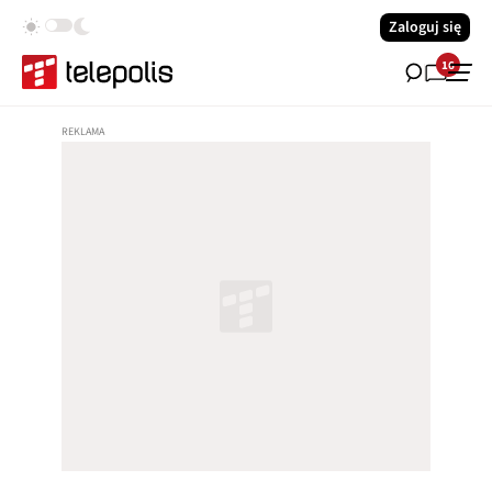
Zaloguj się
16