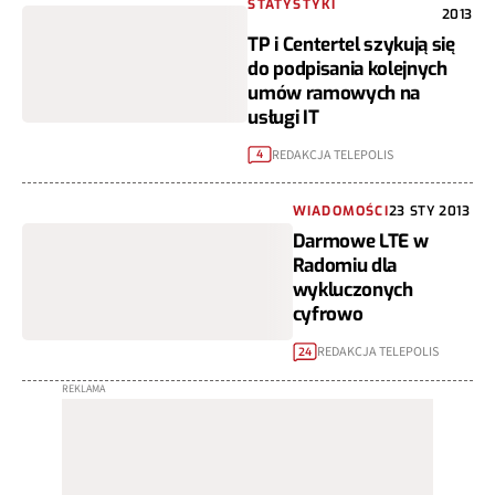
STATYSTYKI
2013
TP i Centertel szykują się
do podpisania kolejnych
umów ramowych na
usługi IT
REDAKCJA TELEPOLIS
4
WIADOMOŚCI
23 STY 2013
Darmowe LTE w
Radomiu dla
wykluczonych
cyfrowo
REDAKCJA TELEPOLIS
24