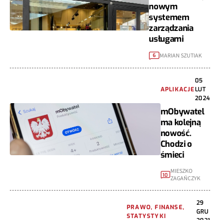
nowym
systemem
zarządzania
usługami
MARIAN SZUTIAK
6
05
APLIKACJE
LUT
2024
mObywatel
ma kolejną
nowość.
Chodzi o
śmieci
MIESZKO
10
ZAGAŃCZYK
29
PRAWO, FINANSE,
GRU
STATYSTYKI