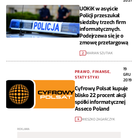
2021
UOKiK w asyście
Policji przeszukał
siedziby trzech firm
informatycznych.
Podejrzewa się je o
zmowę przetargową
MARIAN SZUTIAK
2
19
PRAWO, FINANSE,
GRU
STATYSTYKI
2019
Cyfrowy Polsat kupuje
blisko 22 procent akcji
spółki informatycznej
Asseco Poland
MIESZKO ZAGAŃCZYK
4