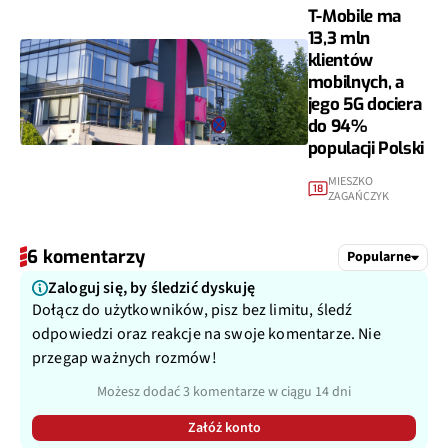
T-Mobile ma
13,3 mln
klientów
mobilnych, a
jego 5G dociera
do 94%
populacji Polski
MIESZKO
18
ZAGAŃCZYK
6 komentarzy
Popularne
Zaloguj się, by śledzić dyskuję
Dołącz do użytkowników, pisz bez limitu, śledź
odpowiedzi oraz reakcje na swoje komentarze. Nie
przegap ważnych rozmów!
Możesz dodać 3 komentarze w ciągu 14 dni
Załóż konto