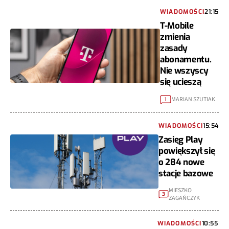
WIADOMOŚCI
21:15
T-Mobile
zmienia
zasady
abonamentu.
Nie wszyscy
się ucieszą
MARIAN SZUTIAK
1
WIADOMOŚCI
15:54
Zasięg Play
powiększył się
o 284 nowe
stacje bazowe
MIESZKO
3
ZAGAŃCZYK
WIADOMOŚCI
10:55