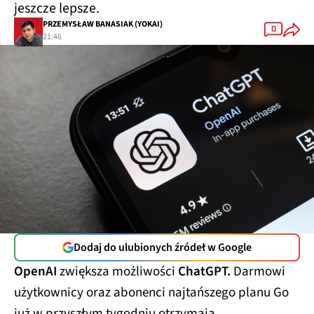
jeszcze lepsze.
PRZEMYSŁAW BANASIAK (YOKAI)
0
21:46
Dodaj do ulubionych źródeł w Google
OpenAI
zwiększa możliwości
ChatGPT.
Darmowi
użytkownicy oraz abonenci najtańszego planu Go
już w przyszłym tygodniu otrzymają