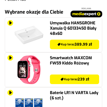
REKLAMA
Wybrane okazje dla Ciebie
Umywalka HANSGROHE
Xanuia Q 60133450 Biały
48x60
389.99 zł
Kup teraz
Smartwatch MAXCOM
FW59 Kiddo Różowy
239 zł
Kup teraz
Baterie LR1 N VARTA Lady
(6 szt.)