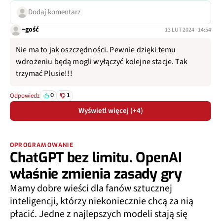
Dodaj komentarz
~gość
13 LUT 2024 · 14:54
Nie ma to jak oszczędności. Pewnie dzięki temu
wdrożeniu będą mogli wyłączyć kolejne stacje. Tak
trzymać Plusie!!!
0
1
Odpowiedz
Wyświetl więcej (+4)
OPROGRAMOWANIE
ChatGPT bez limitu. OpenAI
właśnie zmienia zasady gry
Mamy dobre wieści dla fanów sztucznej
inteligencji, którzy niekoniecznie chcą za nią
płacić. Jedne z najlepszych modeli stają się