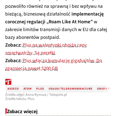
pozwoliło również na sprawną i bez wpływu na
bieżącą, biznesową działalność
implementację
corocznej regulacji „Roam Like At Home”
w
zakresie limitów transmisji danych w EU dla całej
bazy abonentów postpaid.
Zobacz:
Plus na walentynki obniża ceny
smartwatchy. Są perełki
Zobacz:
Plus włącza kumulację gigabajtów. Do
zgarnięcia nawet 5200 GB
ASSECO
ATOM
PLUS
USŁUGI TELEKOMUNIKACYJNE
GRUPA POLS
Źródła zdjęć: Anna Rymsza / Telepolis.pl
Źródła tekstu: Plus
Zobacz więcej