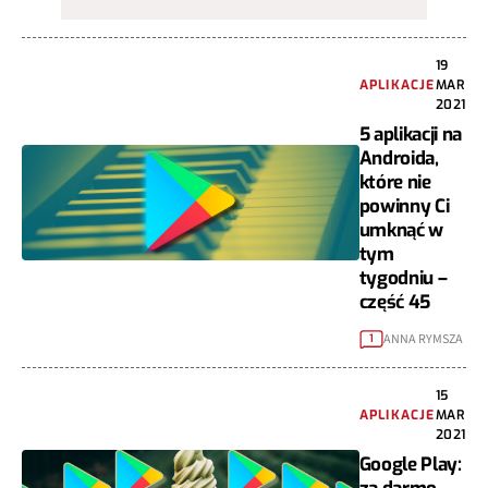
19
APLIKACJE
MAR
2021
5 aplikacji na
Androida,
które nie
powinny Ci
umknąć w
tym
tygodniu –
część 45
ANNA RYMSZA
1
15
APLIKACJE
MAR
2021
Google Play: