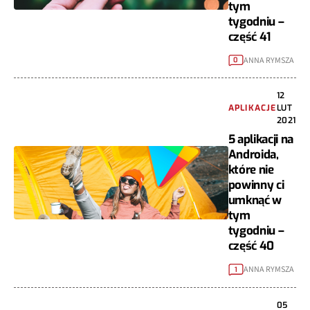
tym
tygodniu –
część 41
ANNA RYMSZA
0
12
APLIKACJE
LUT
2021
5 aplikacji na
Androida,
które nie
powinny ci
umknąć w
tym
tygodniu –
część 40
ANNA RYMSZA
1
05