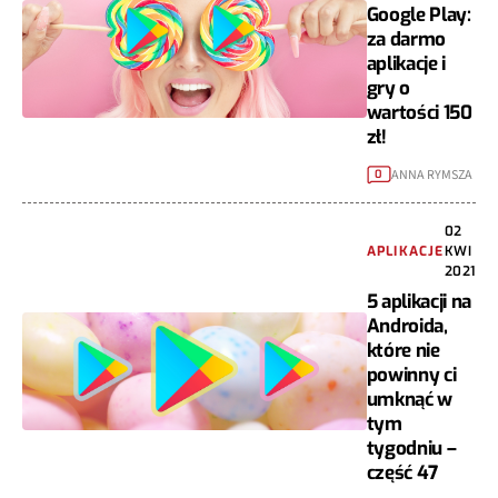
Google Play:
za darmo
aplikacje i
gry o
wartości 150
zł!
ANNA RYMSZA
0
02
APLIKACJE
KWI
2021
5 aplikacji na
Androida,
które nie
powinny ci
umknąć w
tym
tygodniu –
część 47