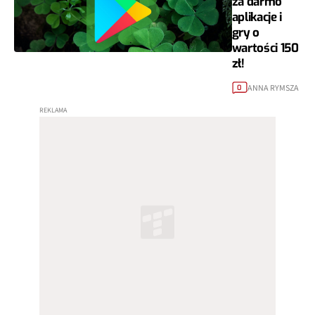
za darmo
aplikacje i
gry o
wartości 150
zł!
ANNA RYMSZA
0