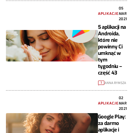
05
APLIKACJE
MAR
2021
5 aplikacji na
Androida,
które nie
powinny Ci
umknąć w
tym
tygodniu –
część 43
ANNA RYMSZA
1
02
APLIKACJE
MAR
2021
Google Play:
za darmo
aplikacje i