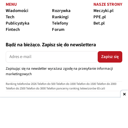
MENU
NASZE STRONY
Wiadomości
Rozrywka
Meczyki.pl
Tech
Rankingi
PPE.pl
Publicystyka
Telefony
Bet.pl
Fintech
Forum
Bądź na bieżąco. Zapisz się do newslettera
Zapisz się
Zapisując się na newsletter wyrażasz zgodę na przesyłanie informacji
marketingowych
Ranking telefonów 2026
Telefon do 500
Telefon do 1000
Telefon do 1500
Telefon do 2000
Telefon do 2500
Telefon do 3000
Telefon pancerny
ranking telewizorów 65 cali
O nas
Reklama
Regulamin
Polityka prywatności
Kontakt
Ustawienia prywatności
Copyright © 2004-2026
TELEPOLIS.PL
Telepolis.pl
jest częścią
OV Grupa sp. z o.o.