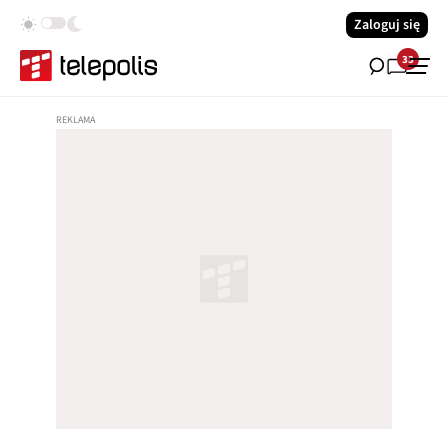
Zaloguj się
33