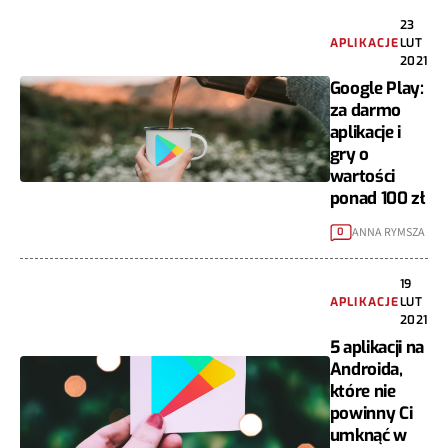
23
APLIKACJE
LUT
2021
Google Play:
za darmo
aplikacje i
gry o
wartości
ponad 100 zł
ANNA RYMSZA
0
19
APLIKACJE
LUT
2021
5 aplikacji na
Androida,
które nie
powinny Ci
umknąć w