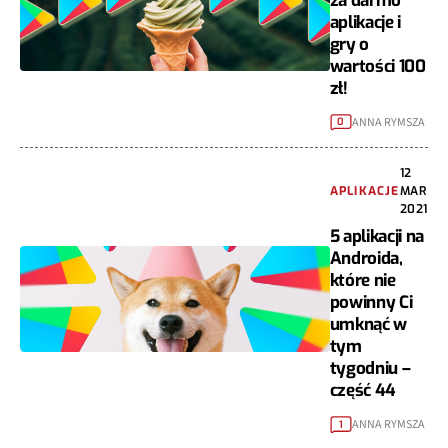
za darmo
aplikacje i
gry o
wartości 100
zł!
ANNA RYMSZA
0
12
APLIKACJE
MAR
2021
5 aplikacji na
Androida,
które nie
powinny Ci
umknąć w
tym
tygodniu –
część 44
ANNA RYMSZA
1