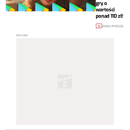
gry o
wartości
ponad 110 zł!
ANNA RYMSZA
4