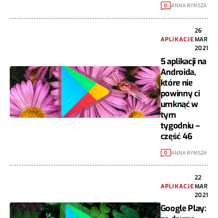
ANNA RYMSZA
0
26
APLIKACJE
MAR
2021
5 aplikacji na
Androida,
które nie
powinny ci
umknąć w
tym
tygodniu –
część 46
ANNA RYMSZA
0
22
APLIKACJE
MAR
2021
Google Play: