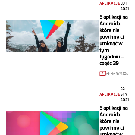
APLIKACJE
LUT
2021
5 aplikacji na
Androida,
które nie
powinny ci
umknąć w
tym
tygodniu –
część 39
ANNA RYMSZA
1
22
APLIKACJE
STY
2021
5 aplikacji na
Androida,
które nie
powinny ci
umknąć w