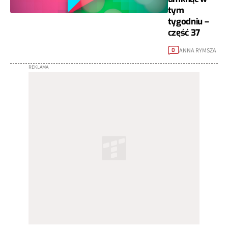
tym
tygodniu –
część 37
ANNA RYMSZA
0