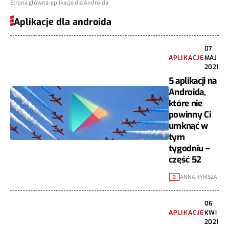
Strona główna
aplikacje dla Androida
Aplikacje dla androida
07
APLIKACJE
MAJ
2021
5 aplikacji na
Androida,
które nie
powinny Ci
umknąć w
tym
tygodniu –
część 52
ANNA RYMSZA
3
06
APLIKACJE
KWI
2021