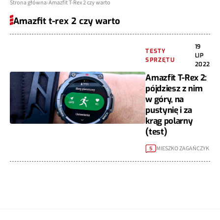
Strona główna
Amazfit T-Rex 2 czy warto
Amazfit t-rex 2 czy warto
19
TESTY
LIP
SPRZĘTU
2022
Amazfit T-Rex 2:
pójdziesz z nim
w góry, na
pustynię i za
krąg polarny
(test)
MIESZKO ZAGAŃCZYK
5