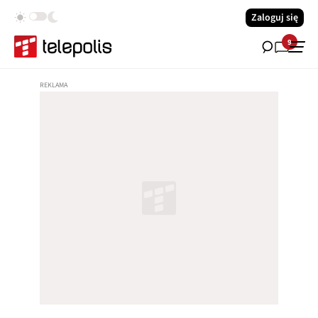
Zaloguj się
9